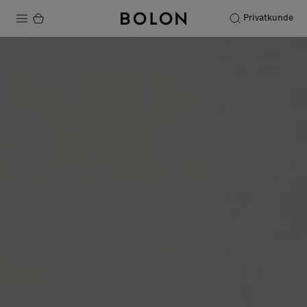
Privatkunde
Produkter
Prosjekter
Bærekraft
Installation
Vedlikehold
Samarbeid med designere
Stories
FAQ