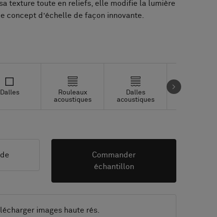
sa texture toute en reliefs, elle modifie la lumière
le concept d’échelle de façon innovante.
Dalles
Rouleaux
Dalles
Dalles Studi
acoustiques
acoustiques
nde
Commander
échantillon
lécharger images haute rés.