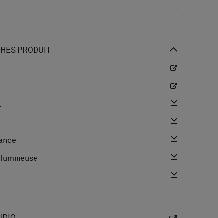
CHES PRODUIT
t
mance
n lumineuse
UDIO