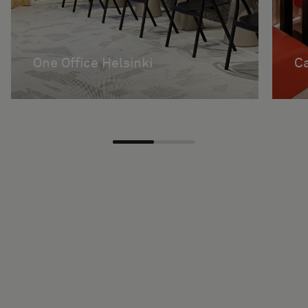
One Office Helsinki
C