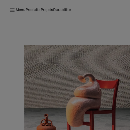
Menu
Produits
Projets
Durabilité
Produits
Projets
Durabilité
Installation
Entretien
Nos collaborations
Stories