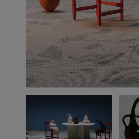
FAQ
À propos de nous
Contact
Pattern Tile Tool
Image & Material Bank
Choisir une langue