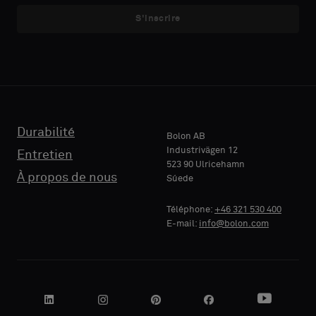
échantillon
échantillon
S'inscrire
avec
avec
E-MAIL
E-MAIL
support
support
acoustique
acoustique
ou
ou
un
un
TÉLÉPHONE
TÉLÉPHONE
échantillon
échantillon
standard
standard
Durabilité
Bolon AB
Industrivägen 12
Entretien
523 90 Ulricehamn
RAISON
RAISON
À propos de nous
Súede
Standard
Standard
SOCIALE
SOCIALE
Téléphone:
+46 321 530 400
E-mail:
info@bolon.com
Acoustique
Acoustique
VOTRE
VOTRE
RÔLE
RÔLE