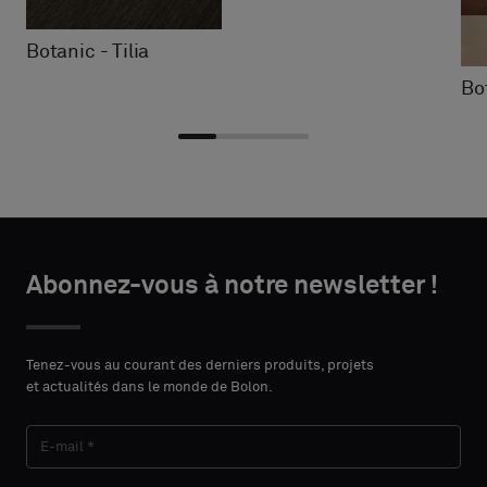
Botanic - Tilia
Bo
Choisir
Choisir
DÉTAILS
DÉTAILS
le
le
Abonnez-vous à notre newsletter !
DU
DU
PRÉNOM
PRÉNOM
type
type
CONTACT
CONTACT
Indiquez
Indiquez
Tenez-vous au courant des derniers produits, projets
et actualités dans le monde de Bolon.
si
si
vous
vous
NOM
NOM
souhaitez
souhaitez
un
un