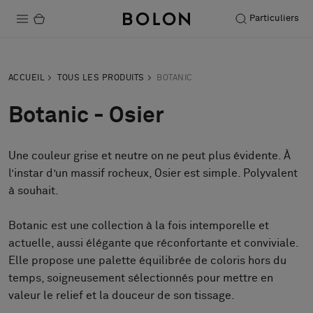
Particuliers
Produits
ACCUEIL
TOUS LES PRODUITS
BOTANIC
Projets
Botanic - Osier
Durabilité
Une couleur grise et neutre on ne peut plus évidente. À
Installation
l’instar d’un massif rocheux, Osier est simple. Polyvalent
Entretien
à souhait.
Botanic est une collection à la fois intemporelle et
actuelle, aussi élégante que réconfortante et conviviale.
Nos collaborations
Elle propose une palette équilibrée de coloris hors du
Stories
temps, soigneusement sélectionnés pour mettre en
FAQ
valeur le relief et la douceur de son tissage.