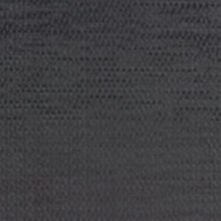
FAQ
Tietoa meistä
Yhteystiedot
Pattern Tile Tool
Valitse maa