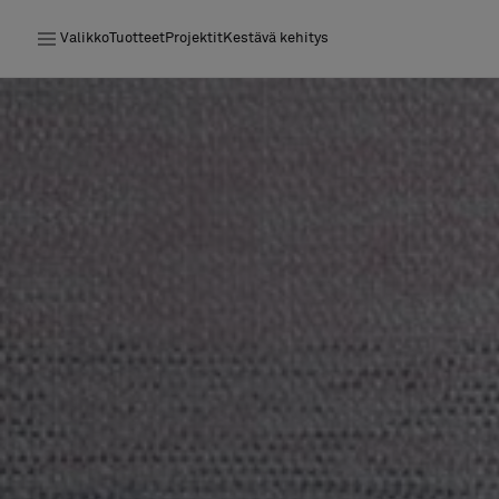
Valikko
Tuotteet
Projektit
Kestävä kehitys
Tuotteet
Projektit
Kestävä kehitys
Asennus
Puhdistus
Yhteistyötä suunnittelijoiden kanssa
Stories