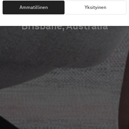
Ammatillinen
Yksityinen
Brisbane, Australia