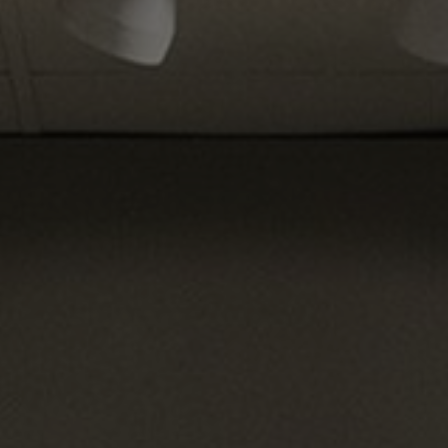
Tietoa meistä
Yhteystiedot
Pattern Tile Tool
Valitse maa