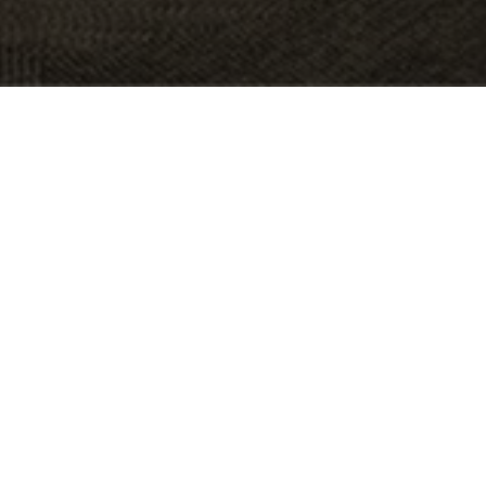
KOHDE:
RODEBJER
SIJAINTI:
STOCKHOLM, RUOTSI
KOKO:
45 M2
ARKKITEHTI:
KNOCK