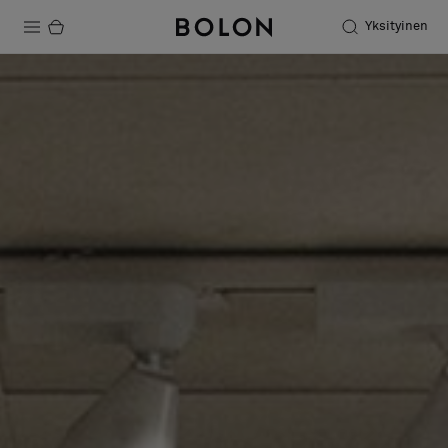
Yksityinen
Tuotteet
Projektit
Kestävä kehitys
Asennus
Puhdistus
Yhteistyötä suunnittelijoiden kanssa
Stories
FAQ