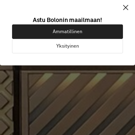
CHINA EAST
Astu Bolonin maailmaan!
Ammatillinen
AIRLINE
Yksityinen
Beijing, Kiina