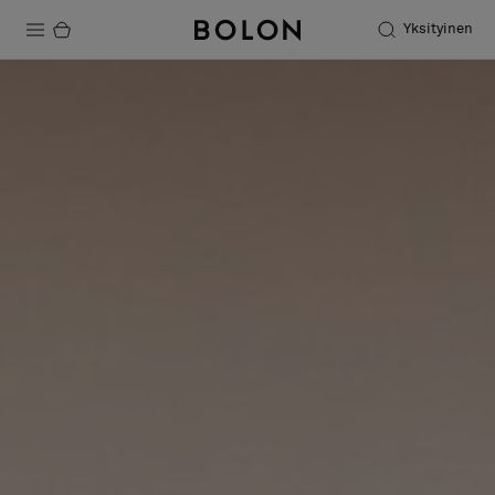
Yksityinen
Tuotteet
Projektit
Kestävä kehitys
Asennus
Puhdistus
Yhteistyötä suunnittelijoiden kanssa
Stories
FAQ