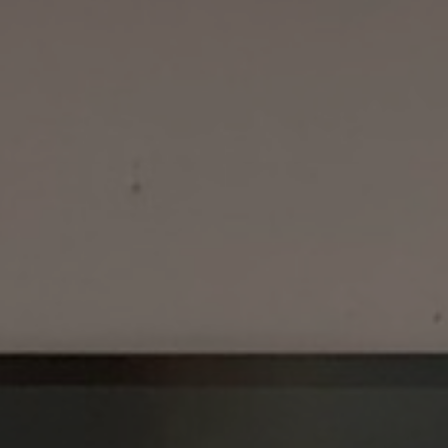
Tietoa meistä
Yhteystiedot
Pattern Tile Tool
Valitse maa