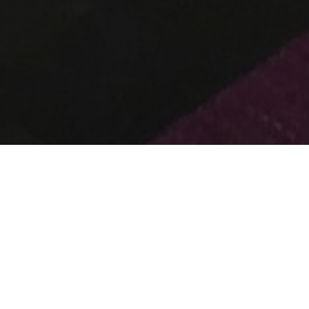
KOHDE:
CHINA EAST AIRLINE
SIJAINTI:
BEIJING, KIINA