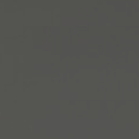
Tietoa meistä
Yhteystiedot
Pattern Tile Tool
Valitse maa