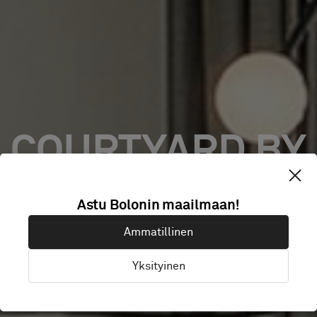
COURTYARD BY
MARRIOTT CITY
Astu Bolonin maailmaan!
Ammatillinen
CENTER
Yksityinen
BERLIN