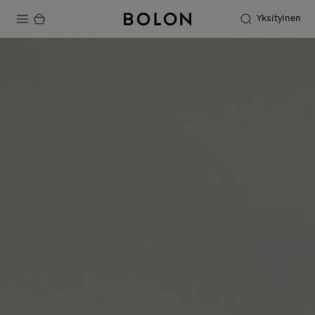
Yksityinen
Tuotteet
Projektit
Kestävä kehitys
Asennus
Puhdistus
Yhteistyötä suunnittelijoiden kanssa
Stories
FAQ