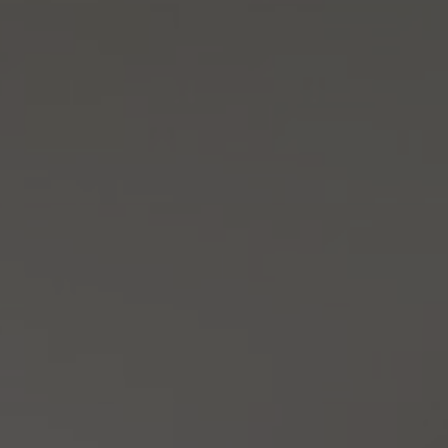
Tietoa meistä
Yhteystiedot
Pattern Tile Tool
Valitse maa