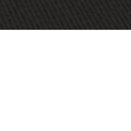
KOHDE:
RADISSON RED BRUSSELS
SIJAINTI:
BRUSSELS, BELGIA
KOKO:
4300 M2
ARKKITEHTI:
GRAVEN IMAGES