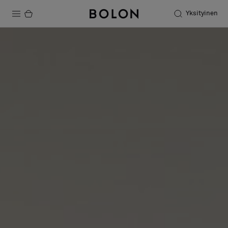
Yksityinen
Tuotteet
Projektit
Kestävä kehitys
Asennus
Puhdistus
Yhteistyötä suunnittelijoiden kanssa
Stories
FAQ