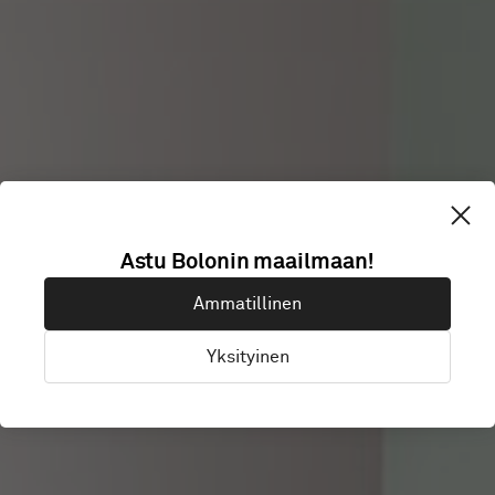
RADISSON RED
Astu Bolonin maailmaan!
Ammatillinen
BRUSSELS
Yksityinen
Brussels, Belgia