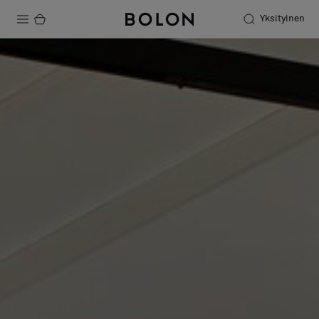
Yksityinen
Tuotteet
Projektit
Kestävä kehitys
Asennus
Puhdistus
Yhteistyötä suunnittelijoiden kanssa
Stories
FAQ