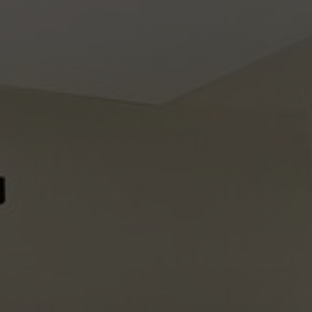
Tietoa meistä
Yhteystiedot
Pattern Tile Tool
Valitse maa