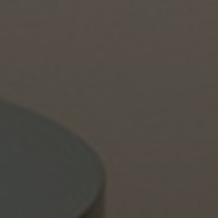
Tietoa meistä
Yhteystiedot
Pattern Tile Tool
Valitse maa