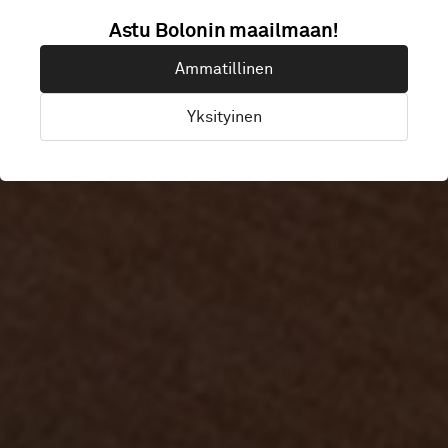
Astu Bolonin maailmaan!
MINC
Ammatillinen
Yksityinen
Malmö, Ruotsi