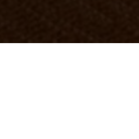
KOHDE:
MINC
SIJAINTI:
MALMÖ, RUOTSI
KOKO:
N/A
ARKKITEHTI:
RUMRUM