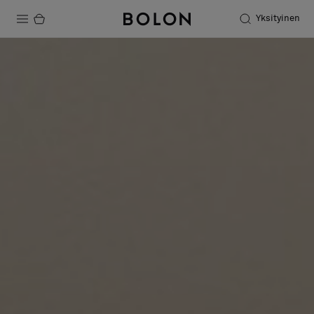
Yksityinen
Tuotteet
Projektit
Kestävä kehitys
Asennus
Puhdistus
Yhteistyötä suunnittelijoiden kanssa
Stories
FAQ