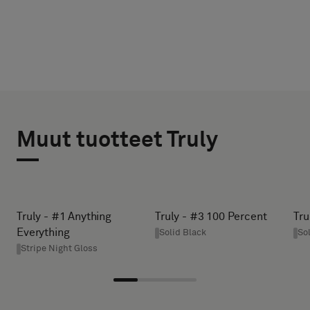
VALITSE
VALITSE
TYYPPI
KOKO
Muut tuotteet Truly
LEVEYS (CM)
Valitse,
haluatko
näytteen
akustisella
HEIGHT (CM)
Truly - #1 Anything
Truly - #3 100 Percent
Tru
taustalla
Everything
Solid Black
So
vai
Stripe Night Gloss
vakionäytteen
* Enter the
desired
width and
Vakio