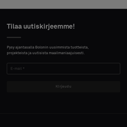
height in
centimeters.
Akustinen
Tilaa uutiskirjeemme!
HTEYSTIEDOT
ETUNIMI
Pysy ajantasalla Bolonin uusimmista tuotteista,
projekteista ja uutisista maailmanlaajuisesti.
SUKUNIMI
Kirjaudu
E-MAIL