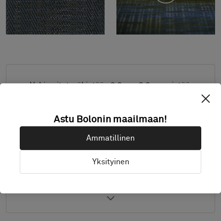
Vakiomitat: vähintään 2,0 m x 2,0 m, enintään
4,0 m x 8,0 m. Ota muiden mittojen osalta
yhteys Boloniin.
Astu Bolonin maailmaan!
Yhdistä aihe ja reunanauha toiveittesi mukaan.
Ammatillinen
Tuote saatavana vain Euroopassa.
Näytteet toimitetaan A4-kokona (297 x 210
Yksityinen
mm) reunanauha erikseen.
Yksityiskohdat