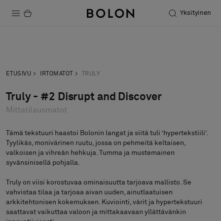
Yksityinen
Tuotteet
Pyydä tarjous
Tilaa näyte
Projektit
ETUSIVU
IRTOMATOT
TRULY
Kestävä kehitys
Truly - #2 Disrupt and Discover
Mittatilausmatot
Asennus
Puhdistus
Tämä tekstuuri haastoi Bolonin langat ja siitä tuli ’hypertekstiili’.
Tyylikäs, monivärinen ruutu, jossa on pehmeitä keltaisen,
valkoisen ja vihreän hehkuja. Tumma ja mustemainen
syvänsinisellä pohjalla.
Yhteistyötä suunnittelijoiden kanssa
Truly on viisi korostuvaa ominaisuutta tarjoava mallisto. Se
Stories
vahvistaa tilaa ja tarjoaa aivan uuden, ainutlaatuisen
arkkitehtonisen kokemuksen. Kuviointi, värit ja hypertekstuuri
FAQ
saattavat vaikuttaa valoon ja mittakaavaan yllättävänkin