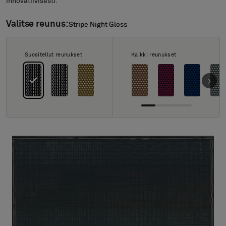
Tietoa meistä
innovatiivisesti.
Yhteystiedot
Valitse reunus:
Stripe Night Gloss
Stripe Night Gloss
Pattern Tile Tool
Valitse maa
Suositellut reunukset
Kaikki reunukset