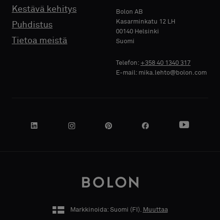
PUHELIN
Kestävä kehitys
Bolon AB
Kasarminkatu 12 LH
Puhdistus
00140 Helsinki
Tietoa meistä
Suomi
YRITYKSEN
Telefon:
+358 40 1340 317
NIMI
E-mail: mika.lehto@bolon.com
OMA
TOIMENKUVA
Markkinoida: Suomi (
FI
).
Muuttaa
KATUOSOITE