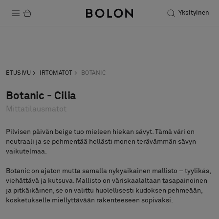
Yksityinen
Tuotteet
Pyydä tarjous
Tilaa näyte
Projektit
ETUSIVU
IRTOMATOT
BOTANIC
Kestävä kehitys
Botanic - Cilia
Mittatilausmatot
Asennus
Puhdistus
Pilvisen päivän beige tuo mieleen hiekan sävyt. Tämä väri on
neutraali ja se pehmentää hellästi monen terävämmän sävyn
vaikutelmaa.
Botanic on ajaton mutta samalla nykyaikainen mallisto – tyylikäs,
Yhteistyötä suunnittelijoiden kanssa
viehättävä ja kutsuva. Mallisto on väriskaalaltaan tasapainoinen
Stories
ja pitkäikäinen, se on valittu huolellisesti kudoksen pehmeään,
kosketukselle miellyttävään rakenteeseen sopivaksi.
FAQ