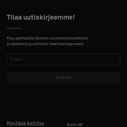
height in
centimeters.
Tilaa uutiskirjeemme!
Akustinen
HTEYSTIEDOT
Pysy ajantasalla Bolonin uusimmista tuotteista,
ETUNIMI
projekteista ja uutisista maailmanlaajuisesti.
SUKUNIMI
Kirjaudu
E-MAIL
Kestävä kehitys
Bolon AB
PUHELIN