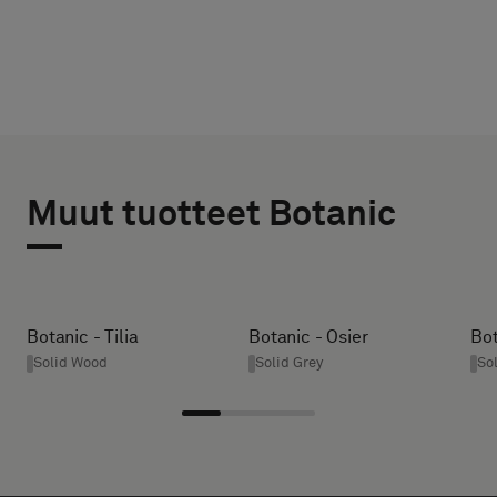
VALITSE
VALITSE
TYYPPI
KOKO
Muut tuotteet Botanic
LEVEYS (CM)
Valitse,
haluatko
näytteen
akustisella
HEIGHT (CM)
Botanic - Tilia
Botanic - Osier
Bot
taustalla
Solid Wood
Solid Grey
So
vai
vakionäytteen
* Enter the
desired
width and
Vakio