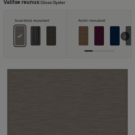
Tietoa meistä
Valitse reunus:
Gloss Oyster
Gloss Oyster
Yhteystiedot
Pattern Tile Tool
Suositellut reunukset
Kaikki reunukset
Valitse maa