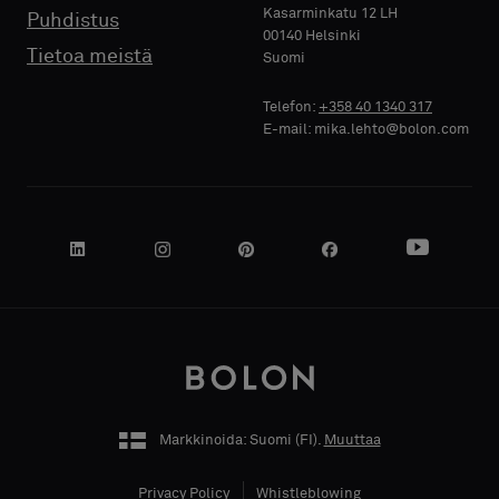
Kasarminkatu 12 LH
Puhdistus
00140 Helsinki
Tietoa meistä
Suomi
Telefon:
+358 40 1340 317
YRITYKSEN
E-mail: mika.lehto@bolon.com
NIMI
OMA
TOIMENKUVA
Markkinoida: Suomi (
FI
).
Muuttaa
KATUOSOITE
Privacy Policy
Whistleblowing