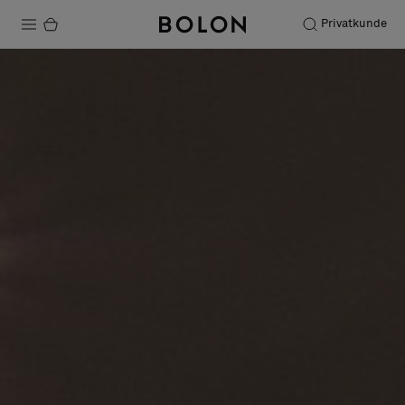
Privatkunde
Produkte
Projekte
Nachhaltigkeit
Installation
Instandhaltung
Designerkollaborationen
Stories
FAQ