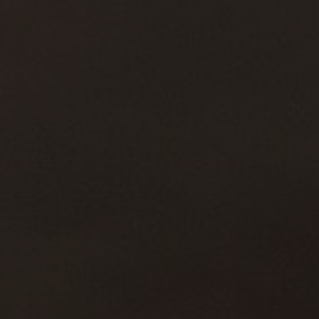
Über uns
Kontakt
Pattern Tile Tool
Image & Material Bank
Land auswählen