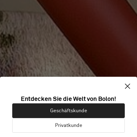
MOBILE
Entdecken Sie die Welt von Bolon!
DIGITAL LIFE
Geschäftskunde
HALL
Privatkunde