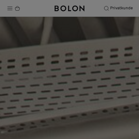
Privatkunde
Produkte
Projekte
Nachhaltigkeit
Installation
Instandhaltung
Designerkollaborationen
Stories
FAQ