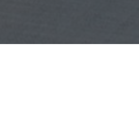
OBJEKT:
KVÄNUM KITCHEN SHOWROOM
ORT:
COPENHAGEN, DÄNEMARK
GRÖSSE:
50 M2
ARCHITEKT:
GRETHE HOLST