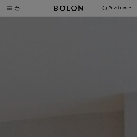
Privatkunde
Produkte
Projekte
Nachhaltigkeit
Installation
Instandhaltung
Designerkollaborationen
Stories
FAQ