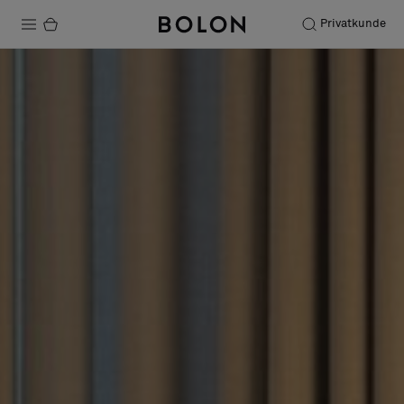
Privatkunde
Produkte
Projekte
Nachhaltigkeit
Installation
Instandhaltung
Designerkollaborationen
Stories
FAQ