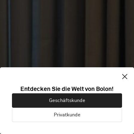
QUALITY HOTEL
Entdecken Sie die Welt von Bolon!
Geschäftskunde
VIEW
Privatkunde
Malmö, Schweden