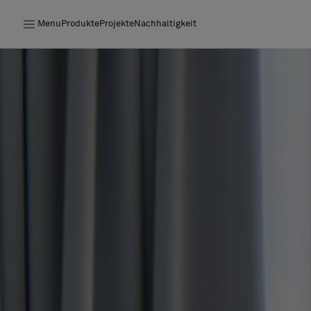
Menu
Produkte
Projekte
Nachhaltigkeit
Produkte
Projekte
Nachhaltigkeit
Installation
Instandhaltung
Designerkollaborationen
Stories