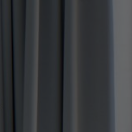
FAQ
Über uns
Kontakt
Pattern Tile Tool
Image & Material Bank
Land auswählen