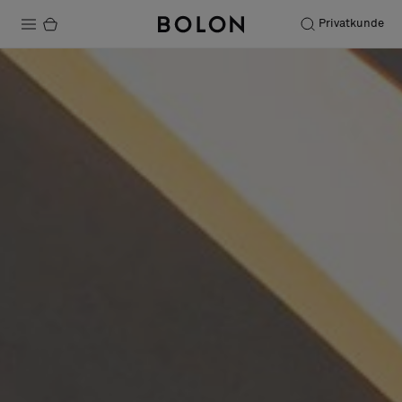
Privatkunde
Produkte
Projekte
Nachhaltigkeit
Installation
Instandhaltung
Designerkollaborationen
Stories
FAQ