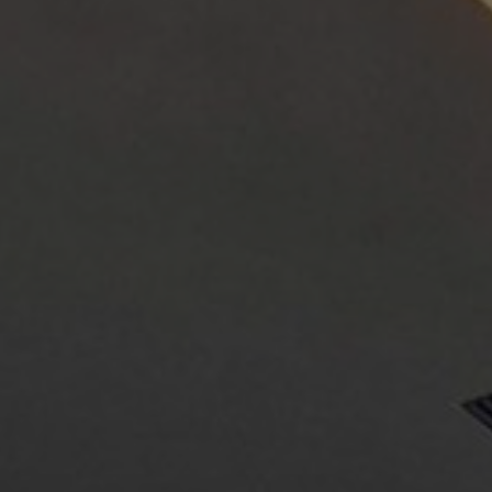
Über uns
Kontakt
Pattern Tile Tool
Image & Material Bank
Land auswählen