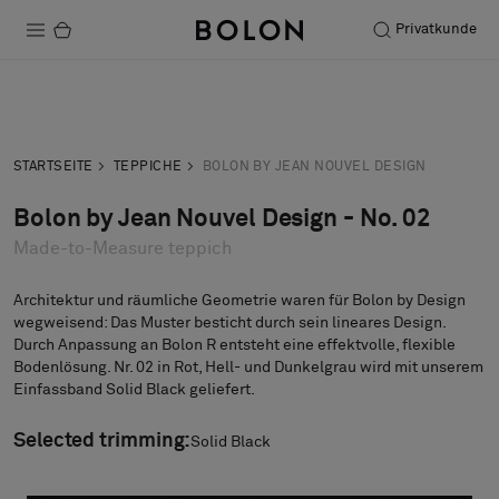
Privatkunde
Produkte
Anfrage
Musteranfrage
Projekte
STARTSEITE
TEPPICHE
BOLON BY JEAN NOUVEL DESIGN
Nachhaltigkeit
Bolon by Jean Nouvel Design - No. 02
Made-to-Measure teppich
Installation
Instandhaltung
Architektur und räumliche Geometrie waren für Bolon by Design
wegweisend: Das Muster besticht durch sein lineares Design.
Durch Anpassung an Bolon R entsteht eine effektvolle, flexible
Bodenlösung. Nr. 02 in Rot, Hell- und Dunkelgrau wird mit unserem
Designerkollaborationen
Stories
Selected trimming:
Solid Black
FAQ