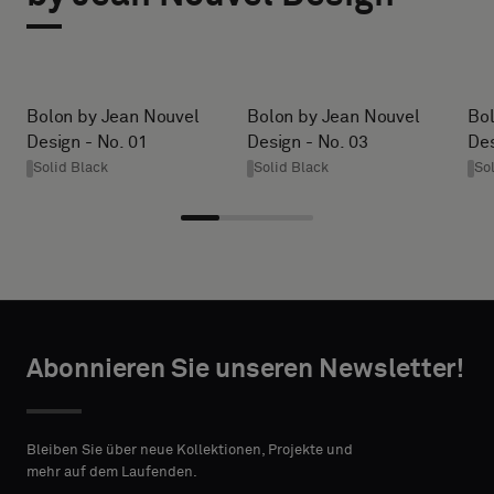
AUS
Sie
aus,
HEIGHT (CM)
ob
Sie
Bolon by Jean Nouvel
Bolon by Jean Nouvel
Bol
ein
Design - No. 01
Design - No. 03
Des
* Enter the
Muster
Solid Black
Solid Black
So
desired
mit
width and
Akustikrücken
height in
oder
centimeters.
ein
Standardmuster
wünschen
TAKTANGABEN
Abonnieren Sie unseren Newsletter!
VORNAME
Standard
Bleiben Sie über neue Kollektionen, Projekte und
mehr auf dem Laufenden.