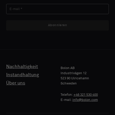
NACHNAME
Akustik
Abonnieren
E-MAIL
TELEFON
Nachhaltigkeit
Bolon AB
Industrivägen 12
Instandhaltung
523 90 Ulricehamn
NAME
Über uns
Schweden
FIRMA
Telefon:
+46 321 530 400
E-mail:
info@bolon.com
IHRE