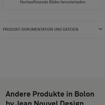
Hochauflösende Bilder herunterladen
PRODUKT-DOKUMENTATION UND DATEIEN
TYP
WÄHLE
AUSWÄHLEN
DIE
Andere Produkte in Bolon
BREITE (CM)
GRÖSSE
Bitte
by Jean Nouvel Design
wählen