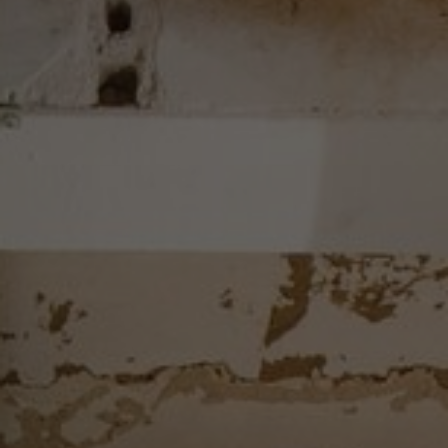
Om os
Kontakt
Pattern Tile Tool
Image & Material Bank
Vælg land