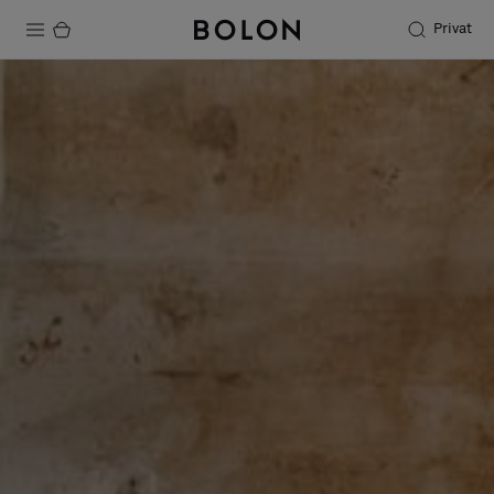
Privat
Produkter
Projekter
Bæredygtighed
Installation
Vedligeholdelse
Designersamarbejder
Stories
FAQ