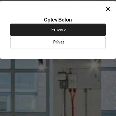
THIRDWAY
Oplev Bolon
Erhverv
INTERIORS
Privat
London, Storbritannien