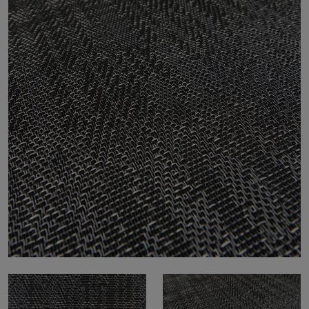
Om os
Kontakt
Pattern Tile Tool
Image & Material Bank
Vælg land