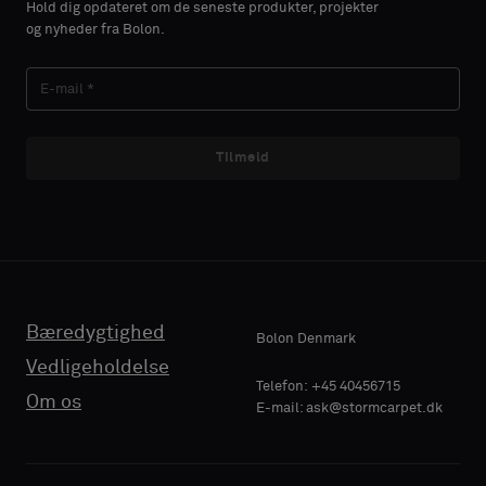
Hold dig opdateret om de seneste produkter, projekter
du
du
og nyheder fra Bolon.
ønsker
ønsker
EFTERNAVN
EFTERNAVN
en
en
prøve
prøve
med
med
lydabsorberende
lydabsorberende
Tilmeld
E-MAIL
E-MAIL
bagside
bagside
eller
eller
en
en
standardprøve
standardprøve
TELEFON
TELEFON
Bæredygtighed
Standard
Standard
Bolon Denmark
Vedligeholdelse
VIRKSOMHEDENS
VIRKSOMHEDENS
Telefon: +45 40456715
Om os
E-mail: ask@stormcarpet.dk
NAVN
NAVN
Lydabsorberende
Lydabsorberende