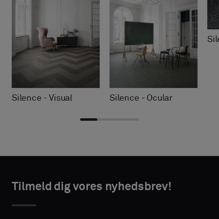
Si
Silence - Visual
Silence - Ocular
Vælg
Vælg
TAKTOPLYSNINGER
TAKTOPLYSNINGER
type
type
Tilmeld dig vores nyhedsbrev!
VORNAME
VORNAME
Vælg,
Vælg,
om
om