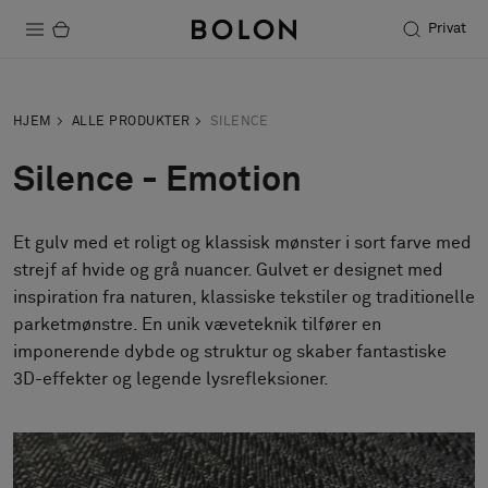
Privat
Produkter
HJEM
ALLE PRODUKTER
SILENCE
Projekter
Silence - Emotion
Bæredygtighed
Et gulv med et roligt og klassisk mønster i sort farve med
Installation
strejf af hvide og grå nuancer. Gulvet er designet med
Vedligeholdelse
inspiration fra naturen, klassiske tekstiler og traditionelle
parketmønstre. En unik væveteknik tilfører en
imponerende dybde og struktur og skaber fantastiske
3D-effekter og legende lysrefleksioner.
Designersamarbejder
Stories
FAQ