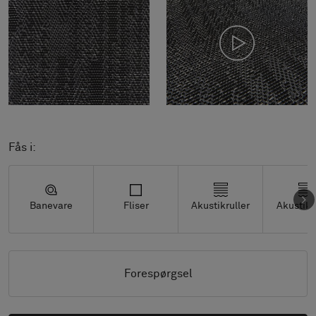
Fås i:
Banevare
Fliser
Akustikruller
Akustikf
Forespørgsel