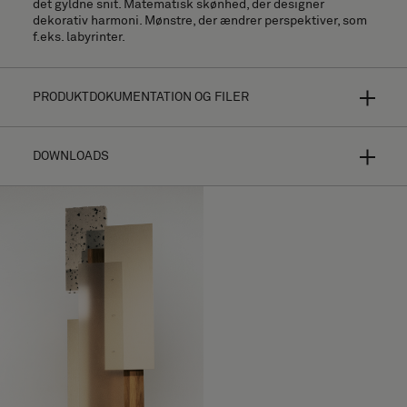
det gyldne snit. Matematisk skønhed, der designer
dekorativ harmoni. Mønstre, der ændrer perspektiver, som
f.eks. labyrinter.
PRODUKTDOKUMENTATION OG FILER
DOWNLOADS
Bolon Studio er et koncept bestående af nøje udvalgte
former til hyper-personaliseret gulvbelægning. Du kan
vælge frit blandt 13 forskellige fliser og kombinere formen
med de fleste af vores gulvbelægningskollektioner –
mulighederne er utallige.
Installationsvejledning
Dit design vil se fuldstændig anderledes ud, afhængigt af
Billeder med høj opløsning (.zip)
den valgte tekstur, farve og garnretningen i vævningen
samt lysets reflektioner. Du kan få flere oplysninger om
Download Pillar
produkterne ved at gennemse hver enkelt
kollektion
.
Download Pillar Pattern 1 (CAD, Billeder, Billeder)
Fremstillet af vævet vinyl med
MATERIALE
rullebagside, for brug af permanent
Download Pillar Pattern 2 (CAD, Billeder, Billeder)
klæbende materiale.