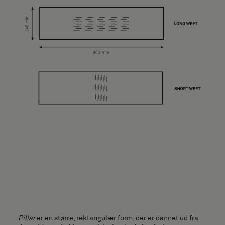
Om os
Kontakt
Pattern Tile Tool
Image & Material Bank
Vælg land
Pillar
er en større, rektangulær form, der er dannet ud fra