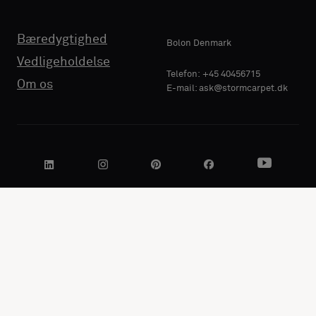
Bæredygtighed
Bolon Denmark
Vedligeholdelse
Telefon: +45 40456715
Om os
E-mail: ask@stormcarpet.dk
Marked: Danmark (
DA
).
Lave om