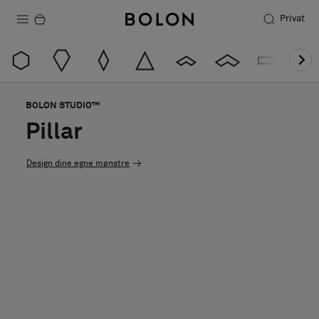
Privat
Produkter
Projekter
BOLON STUDIO™
Bæredygtighed
Pillar
Installation
Design dine egne mønstre
Vedligeholdelse
Designersamarbejder
Stories
FAQ