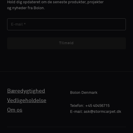
Hold dig opdateret om de seneste produkter, projekter
du
du
og nyheder fra Bolon.
ønsker
ønsker
EFTERNAVN
EFTERNAVN
en
en
prøve
prøve
med
med
lydabsorberende
lydabsorberende
Tilmeld
E-MAIL
E-MAIL
bagside
bagside
eller
eller
en
en
standardprøve
standardprøve
TELEFON
TELEFON
Bæredygtighed
Standard
Standard
Bolon Denmark
Vedligeholdelse
VIRKSOMHEDENS
VIRKSOMHEDENS
Telefon: +45 40456715
Om os
E-mail: ask@stormcarpet.dk
NAVN
NAVN
Lydabsorberende
Lydabsorberende