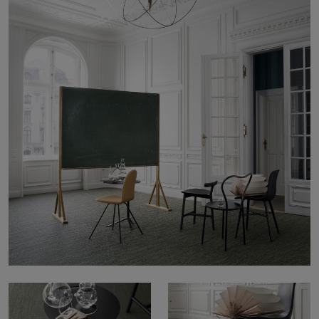
Om os
Kontakt
Pattern Tile Tool
Image & Material Bank
Vælg land