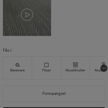
Fås i:
Banevare
Fliser
Akustikruller
Akustikf
Forespørgsel