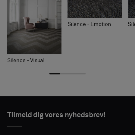
Silence - Emotion
Si
Silence - Visual
Vælg
Vælg
TAKTOPLYSNINGER
TAKTOPLYSNINGER
type
type
Tilmeld dig vores nyhedsbrev!
VORNAME
VORNAME
Vælg,
Vælg,
om
om