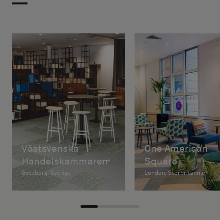
Västsvenska
One American
Handelskammaren
Square
Göteborg, Sverige
London, Storbritannien