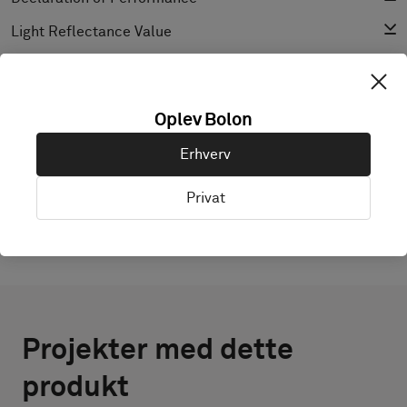
Light Reflectance Value
Tekstur
Oplev Bolon
UDFORSK BOLON STUDIO
Erhverv
Privat
Projekter med dette
produkt