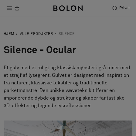
Privat
Produkter
HJEM
ALLE PRODUKTER
SILENCE
Projekter
Silence - Ocular
Bæredygtighed
Et gulv med et roligt og klassisk mønster i grå toner med
Installation
et strejf af lysegrønt. Gulvet er designet med inspiration
Vedligeholdelse
fra naturen, klassiske tekstiler og traditionelle
parketmønstre. Den unikke væveteknik tilfører en
imponerende dybde og struktur og skaber fantastiske
3D-effekter og legende lysrefleksioner.
Designersamarbejder
Stories
FAQ