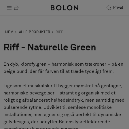
Privat
Produkter
HJEM
ALLE PRODUKTER
RIFF
Projekter
Riff - Naturelle Green
Bæredygtighed
En dyb, klorofylgrøn – harmonisk som trækroner – på en
Installation
beige bund, der får farven til at træde tydeligt frem.
Vedligeholdelse
Ligesom et musikalsk riff bygger mønstret på gentagne,
harmoniske bevægelser – stramt og organisk med et
roligt og afbalanceret helhedsindtryk, men samtidig med
Designersamarbejder
pulserende rytme. Udviklet til sømløse monolitiske
Stories
installationer, men egner sig også perfekt til dynamiske
FAQ
gulvdesigns, der udnytter Bolons lysreflekterende