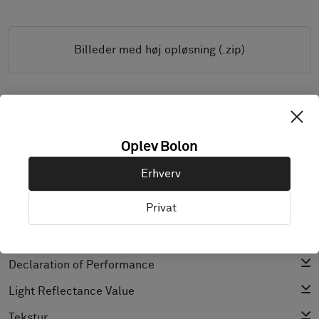
Billeder med høj opløsning (.zip)
PRODUKTDOKUMENTATION OG FILER
Oplev Bolon
Installationsvejledninger
Erhverv
Rengøringsvejledning
Privat
Produktspecifikation
CAD (BIM)
Declaration of Performance
Light Reflectance Value
Tekstur