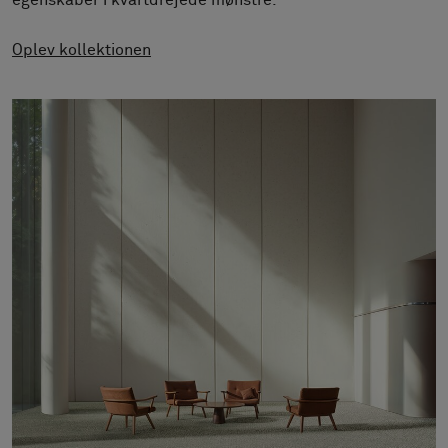
egenskaber i kvartdrejede mønstre.
Om os
Kontakt
Oplev kollektionen
Pattern Tile Tool
Image & Material Bank
Vælg land