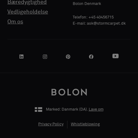
Bæredygtighed
Standard
Standard
Bolon Denmark
Vedligeholdelse
VIRKSOMHEDENS
VIRKSOMHEDENS
Telefon: +45 40456715
Om os
E-mail: ask@stormcarpet.dk
NAVN
NAVN
Lydabsorberende
Lydabsorberende
DIN ROLLE
DIN ROLLE
Marked: Danmark (
DA
).
Lave om
ADRESSE
ADRESSE
Privacy Policy
Whistleblowing