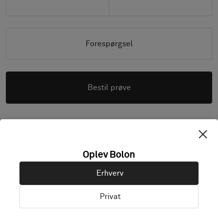
Forespørgsel
Bestil prøve
Billeder med høj opløsning (.zip)
Oplev Bolon
Erhverv
Privat
PRODUKTDOKUMENTATION OG FILER