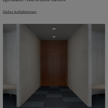
egenskaber i kvartdrejede mønstre.
Om os
Kontakt
Oplev kollektionen
Pattern Tile Tool
Image & Material Bank
Vælg land