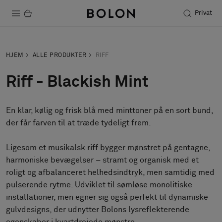
Privat
Produkter
HJEM
ALLE PRODUKTER
RIFF
Projekter
Riff - Blackish Mint
Bæredygtighed
En klar, kølig og frisk blå med minttoner på en sort bund,
Installation
der får farven til at træde tydeligt frem.
Vedligeholdelse
Ligesom et musikalsk riff bygger mønstret på gentagne,
harmoniske bevægelser – stramt og organisk med et
roligt og afbalanceret helhedsindtryk, men samtidig med
Designersamarbejder
pulserende rytme. Udviklet til sømløse monolitiske
Stories
installationer, men egner sig også perfekt til dynamiske
FAQ
gulvdesigns, der udnytter Bolons lysreflekterende