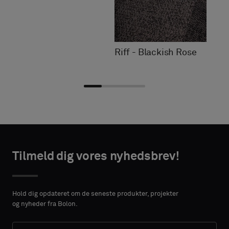
Riff - Blackish Rose
Vælg
Vælg
TAKTOPLYSNINGER
TAKTOPLYSNINGER
type
type
Tilmeld dig vores nyhedsbrev!
VORNAME
VORNAME
Vælg,
Vælg,
om
om
Hold dig opdateret om de seneste produkter, projekter
du
du
og nyheder fra Bolon.
ønsker
ønsker
EFTERNAVN
EFTERNAVN
en
en