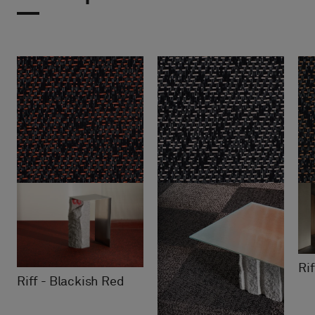
Ri
Riff - Blackish Red