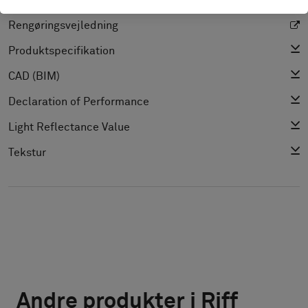
Installationsvejledninger
Rengøringsvejledning
Produktspecifikation
CAD (BIM)
Declaration of Performance
Light Reflectance Value
Tekstur
Andre produkter i Riff