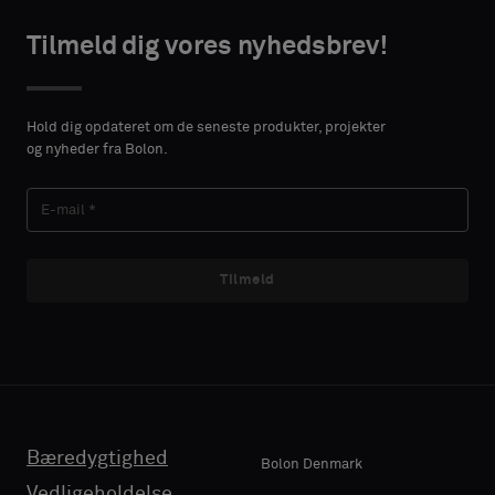
TAKTOPLYSNINGER
TAKTOPLYSNINGER
type
type
Tilmeld dig vores nyhedsbrev!
VORNAME
VORNAME
Vælg,
Vælg,
om
om
Hold dig opdateret om de seneste produkter, projekter
du
du
og nyheder fra Bolon.
ønsker
ønsker
EFTERNAVN
EFTERNAVN
en
en
prøve
prøve
med
med
lydabsorberende
lydabsorberende
Tilmeld
E-MAIL
E-MAIL
bagside
bagside
eller
eller
en
en
standardprøve
standardprøve
TELEFON
TELEFON
Bæredygtighed
Standard
Standard
Bolon Denmark
Vedligeholdelse