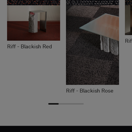
Ri
Riff - Blackish Red
Riff - Blackish Rose
Vælg
Vælg