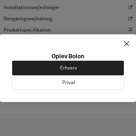
Installationsvejledninger
Rengøringsvejledning
Produktspecifikation
CAD (BIM)
Declaration of Performance
Oplev Bolon
Light Reflectance Value
Erhverv
Tekstur
Privat