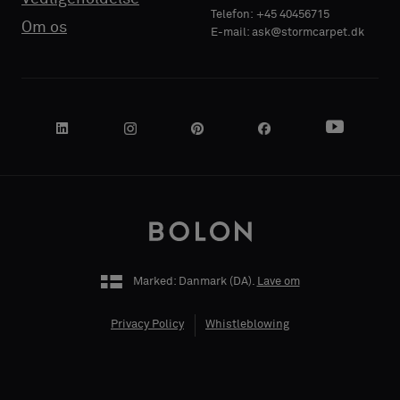
VIRKSOMHEDENS
VIRKSOMHEDENS
Telefon: +45 40456715
Om os
E-mail: ask@stormcarpet.dk
NAVN
NAVN
Lydabsorberende
Lydabsorberende
DIN ROLLE
DIN ROLLE
Marked: Danmark (
DA
).
Lave om
ADRESSE
ADRESSE
Privacy Policy
Whistleblowing
POSTNUMMER
POSTNUMMER