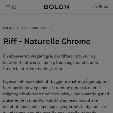
Privat
Produkter
HJEM
ALLE PRODUKTER
RIFF
Projekter
Riff - Naturelle Chrome
Bæredygtighed
En ubesværet, elegant grå, der tilfører struktur og
Installation
karakter til ethvert miljø – på en beige bund, der får
Vedligeholdelse
farven til at træde tydeligt frem.
Ligesom et musikalsk riff bygger mønstret på gentagne,
harmoniske bevægelser – stramt og organisk med et
Designersamarbejder
roligt og afbalanceret helhedsindtryk, men samtidig med
Stories
pulserende rytme. Udviklet til sømløse monolitiske
FAQ
installationer, men egner sig også perfekt til dynamiske