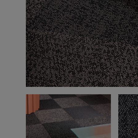
FAQ
Om os
Kontakt
Pattern Tile Tool
Image & Material Bank
Vælg land