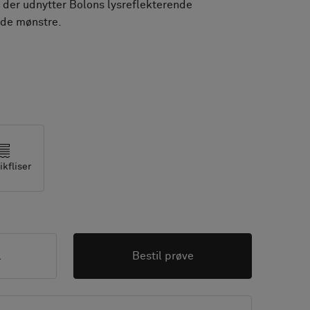
 der udnytter Bolons lysreflekterende
ede mønstre.
ikfliser
l
Bestil prøve