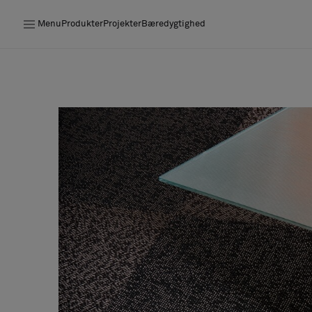
Menu
Produkter
Projekter
Bæredygtighed
Produkter
Projekter
Bæredygtighed
Installation
Vedligeholdelse
Designersamarbejder
Stories