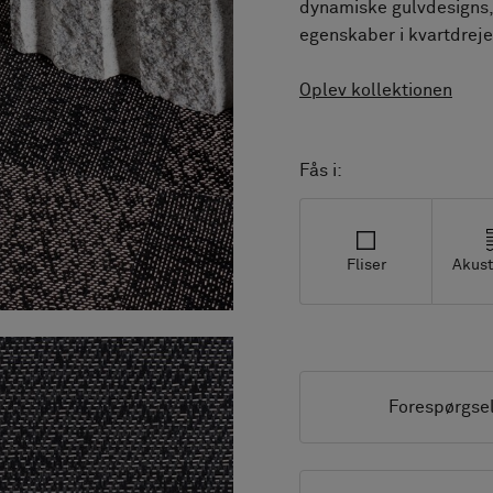
dynamiske gulvdesigns,
egenskaber i kvartdrej
Oplev kollektionen
Fås i:
Fliser
Akust
Forespørgse