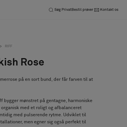
Søg
Privat
Bestil prøver
Kontakt os
RIFF
ckish Rose
errose på en sort bund, der får farven til at
iff bygger mønstret på gentagne, harmoniske
organisk med et roligt og afbalanceret
tidig med pulserende rytme. Udviklet til
allationer, men egner sig også perfekt til