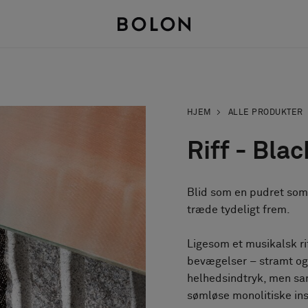
HJEM
ALLE PRODUKTER
Riff - Bla
Blid som en pudret somm
træde tydeligt frem.
Ligesom et musikalsk r
bevægelser – stramt og 
helhedsindtryk, men sam
sømløse monolitiske inst