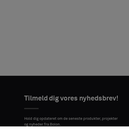
Vælg
Vælg
TAKTOPLYSNINGER
TAKTOPLYSNINGER
type
type
Tilmeld dig vores nyhedsbrev!
VORNAME
VORNAME
EFTERNAVN
EFTERNAVN
Vælg,
Vælg,
om
om
Hold dig opdateret om de seneste produkter, projekter
du
du
og nyheder fra Bolon.
ønsker
ønsker