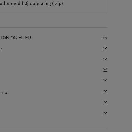
leder med høj opløsning (.zip)
ON OG FILER
er
ance
e