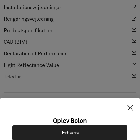
Installationsvejledninger
Rengøringsvejledning
Produktspecifikation
CAD (BIM)
Declaration of Performance
Light Reflectance Value
Tekstur
UDFORSK BOLON STUDIO
Oplev Bolon
Erhverv