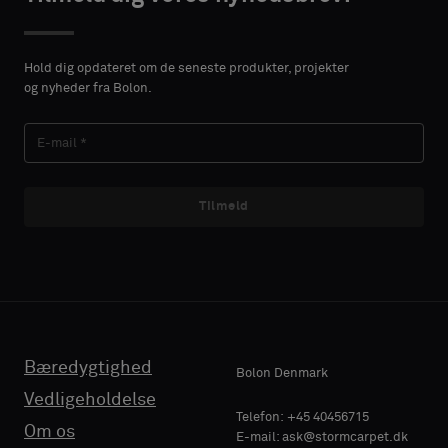
VORNAME
VORNAME
Vælg,
Vælg,
om
om
Hold dig opdateret om de seneste produkter, projekter
du
du
og nyheder fra Bolon.
ønsker
ønsker
EFTERNAVN
EFTERNAVN
en
en
prøve
prøve
med
med
lydabsorberende
lydabsorberende
Tilmeld
E-MAIL
E-MAIL
bagside
bagside
eller
eller
en
en
standardprøve
standardprøve
TELEFON
TELEFON
Bæredygtighed
Standard
Standard
Bolon Denmark
Vedligeholdelse
VIRKSOMHEDENS
VIRKSOMHEDENS
Telefon: +45 40456715
Om os
E-mail: ask@stormcarpet.dk
NAVN
NAVN