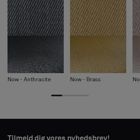
Now - Anthracite
Now - Brass
No
Vælg
Vælg
TAKTOPLYSNINGER
TAKTOPLYSNINGER
type
type
Tilmeld dig vores nyhedsbrev!