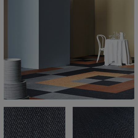
Om os
Kontakt
Pattern Tile Tool
Image & Material Bank
Vælg land