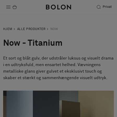
Privat
Produkter
HJEM
ALLE PRODUKTER
NOW
Projekter
Now - Titanium
Bæredygtighed
Et sort og blåt gulv, der udstråler luksus og visuelt drama
Installation
i en udtryksfuld, men ensartet helhed. Vævningens
Vedligeholdelse
metalliske glans giver gulvet et eksklusivt touch og
Designersamarbejder
Stories
FAQ