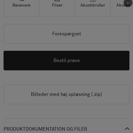
Banevare
Fliser
Akustikruller
Akustikf
Forespørgsel
Bestil prøve
Billeder med høj opløsning (.zip)
PRODUKTDOKUMENTATION OG FILER