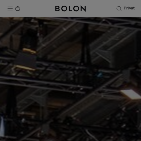
Privat
Produkter
Projekter
Bæredygtighed
Installation
Vedligeholdelse
Designersamarbejder
Stories
FAQ