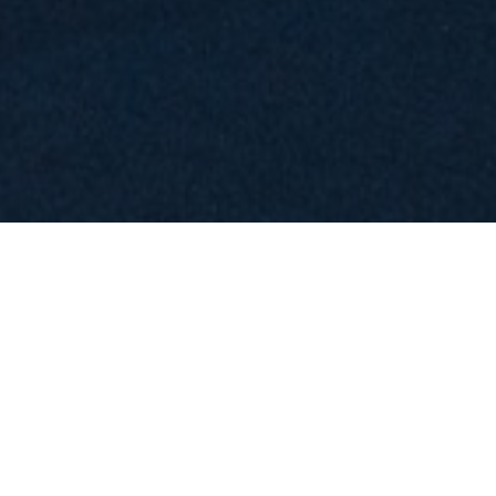
OBJEKT:
BMW IAA
STED:
MÜNCHEN, TYSKLAND