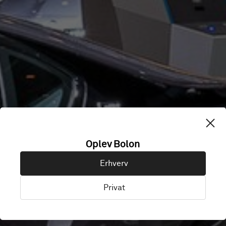
Oplev Bolon
BMW IAA
Erhverv
Privat
München, Tyskland