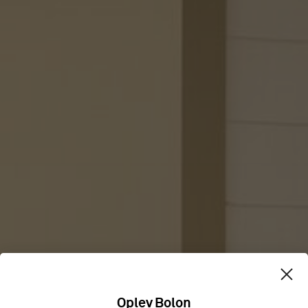
Oplev Bolon