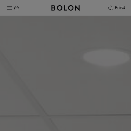
Privat
Produkter
Projekter
Bæredygtighed
Installation
Vedligeholdelse
Designersamarbejder
Stories
FAQ