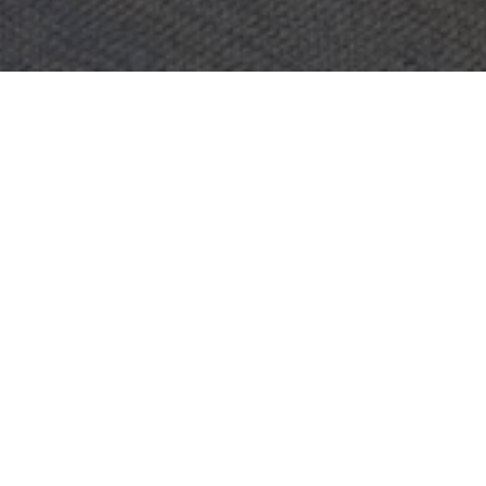
OBJEKT:
KINNARPS
STED:
KINNARP, SVERIGE
STØRRELSE:
1500 M2
ARKITEKT:
INHOUSE