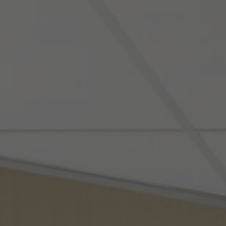
Om os
Kontakt
Pattern Tile Tool
Image & Material Bank
Vælg land