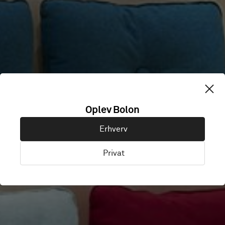
Oplev Bolon
KINNARPS
Erhverv
Privat
Kinnarp, Sverige