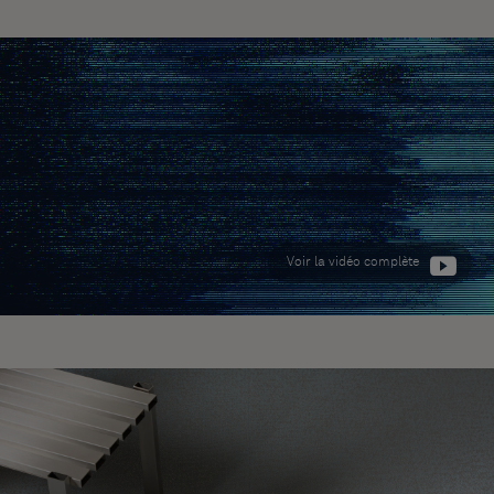
À propos de nous
Contact
Pattern Tile Tool
Image & Material Bank
Choisir une langue
Voir la vidéo complète