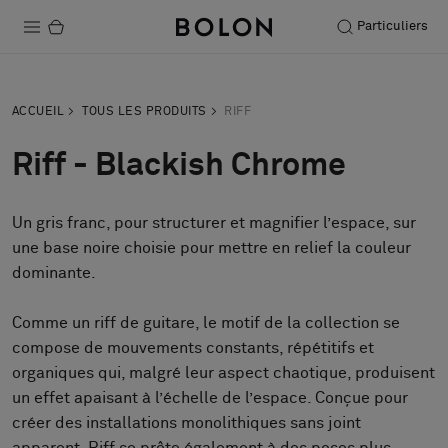
Particuliers
Produits
ACCUEIL
TOUS LES PRODUITS
RIFF
Projets
Riff - Blackish Chrome
Durabilité
Un gris franc, pour structurer et magnifier l’espace, sur
Installation
une base noire choisie pour mettre en relief la couleur
Entretien
dominante.
Comme un riff de guitare, le motif de la collection se
compose de mouvements constants, répétitifs et
Nos collaborations
organiques qui, malgré leur aspect chaotique, produisent
Stories
un effet apaisant à l’échelle de l’espace. Conçue pour
FAQ
créer des installations monolithiques sans joint