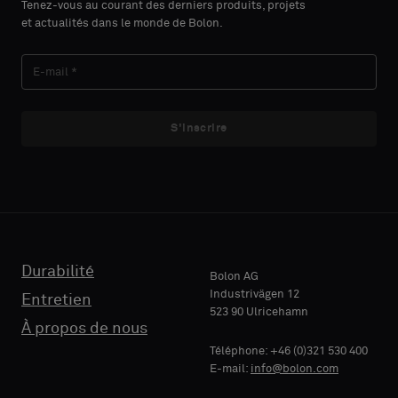
Indiquez
Indiquez
Tenez-vous au courant des derniers produits, projets
et actualités dans le monde de Bolon.
si
si
vous
vous
NOM
NOM
souhaitez
souhaitez
un
un
échantillon
échantillon
S'inscrire
avec
avec
E-MAIL
E-MAIL
support
support
acoustique
acoustique
ou
ou
un
un
TÉLÉPHONE
TÉLÉPHONE
échantillon
échantillon
standard
standard
Durabilité
Bolon AG
Industrivägen 12
Entretien
523 90 Ulricehamn
RAISON
RAISON
À propos de nous
Standard
Standard
SOCIALE
SOCIALE
Téléphone: +46 (0)321 530 400
E-mail:
info@bolon.com