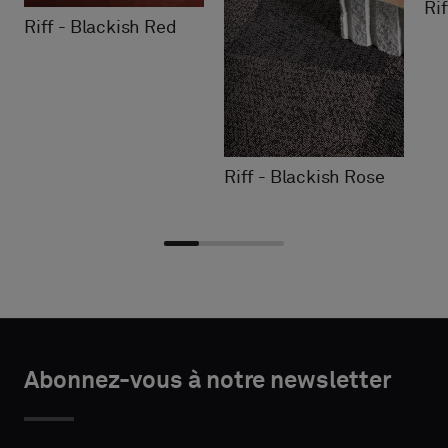
Ri
Riff - Blackish Red
Riff - Blackish Rose
Choisir
Choisir
DÉTAILS
DÉTAILS
le
le
Abonnez-vous à notre newsletter
DU
DU
PRÉNOM
PRÉNOM
type
type
CONTACT
CONTACT