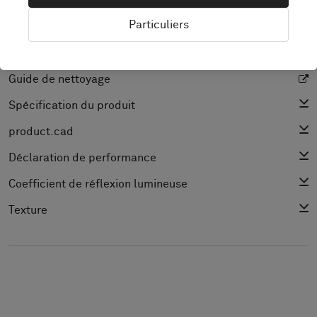
Particuliers
DOCUMENTATION & FICHES PRODUIT
Guide d’installation
Guide de nettoyage
Spécification du produit
product.cad
Déclaration de performance
Coefficient de réflexion lumineuse
Texture