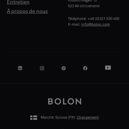
Industrivägen 12
Entretien
523 90 Ulricehamn
RAISON
RAISON
À propos de nous
Standard
Standard
SOCIALE
SOCIALE
Téléphone: +46 (0)321 530 400
E-mail:
info@bolon.com
Acoustique
Acoustique
VOTRE
VOTRE
RÔLE
RÔLE
ADRESSE
ADRESSE
Marché: Suisse (
FR
).
Changement