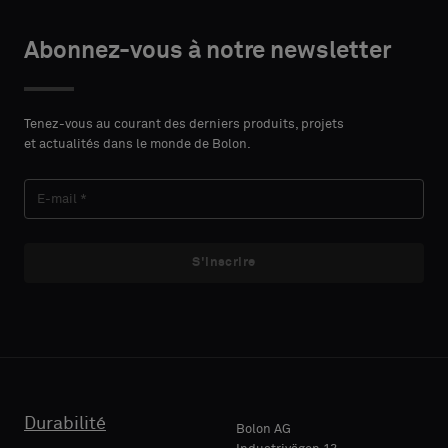
Choisir
Choisir
DÉTAILS
DÉTAILS
le
le
Abonnez-vous à notre newsletter
DU
DU
PRÉNOM
PRÉNOM
type
type
CONTACT
CONTACT
Indiquez
Indiquez
Tenez-vous au courant des derniers produits, projets
et actualités dans le monde de Bolon.
si
si
vous
vous
NOM
NOM
souhaitez
souhaitez
un
un
échantillon
échantillon
S'inscrire
avec
avec
E-MAIL
E-MAIL
support
support
acoustique
acoustique
ou
ou
un
un
TÉLÉPHONE
TÉLÉPHONE
échantillon
échantillon
standard
standard
Durabilité
Bolon AG