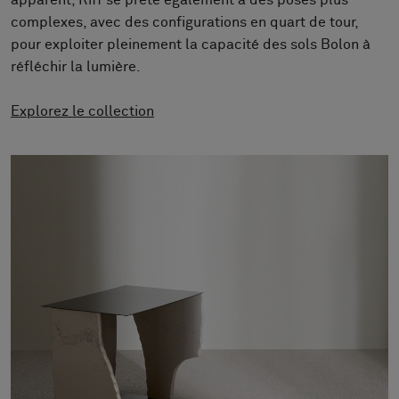
apparent, Riff se prête également à des poses plus
À propos de nous
complexes, avec des configurations en quart de tour,
Contact
pour exploiter pleinement la capacité des sols Bolon à
Pattern Tile Tool
réfléchir la lumière.
Image & Material Bank
Choisir une langue
Explorez le collection