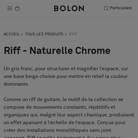
Particuliers
Produits
ACCUEIL
TOUS LES PRODUITS
RIFF
Projets
Riff - Naturelle Chrome
Durabilité
Un gris franc, pour structurer et magnifier l’espace, sur
Installation
une base beige choisie pour mettre en relief la couleur
Entretien
dominante.
Comme un riff de guitare, le motif de la collection se
compose de mouvements constants, répétitifs et
Nos collaborations
organiques qui, malgré leur aspect chaotique, produisent
Stories
un effet apaisant à l’échelle de l’espace. Conçue pour
FAQ
créer des installations monolithiques sans joint