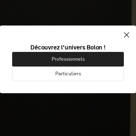
URBAN
Découvrez l'univers Bolon !
Professionnels
SCIENCE
Particuliers
Frankfurt, Allemagne