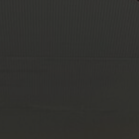
À propos de nous
Contact
Pattern Tile Tool
Image & Material Bank
Choisir une langue