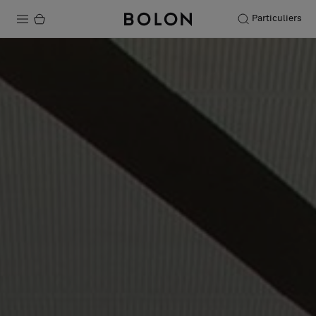
Particuliers
Produits
Projets
Durabilité
Installation
Entretien
Nos collaborations
Stories
FAQ