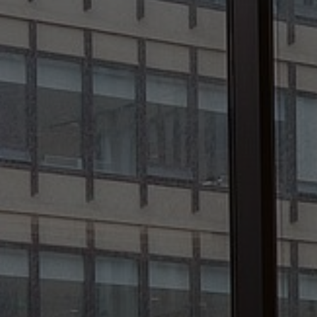
FAQ
À propos de nous
Contact
Pattern Tile Tool
Image & Material Bank
Choisir une langue