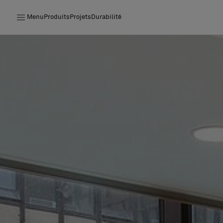
Menu
Produits
Projets
Durabilité
Produits
Projets
Durabilité
Installation
Entretien
Nos collaborations
Stories