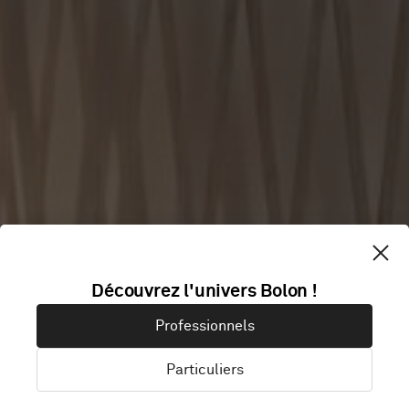
Découvrez l'univers Bolon !
NANBOYA
Professionnels
Particuliers
London, Mayfair, Royaume-Uni