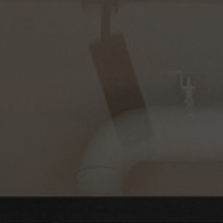
À propos de nous
Contact
Pattern Tile Tool
Image & Material Bank
Choisir une langue