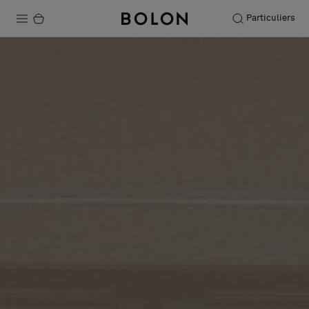
Particuliers
Produits
Projets
Durabilité
Installation
Entretien
Nos collaborations
Stories
FAQ