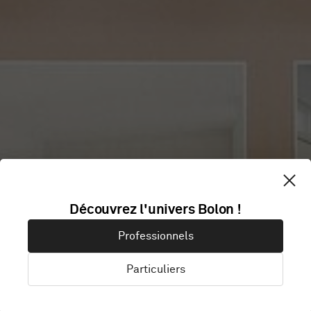
Découvrez l'univers Bolon !
FASTIGHETSBY
Professionnels
Particuliers
Lund, Suède