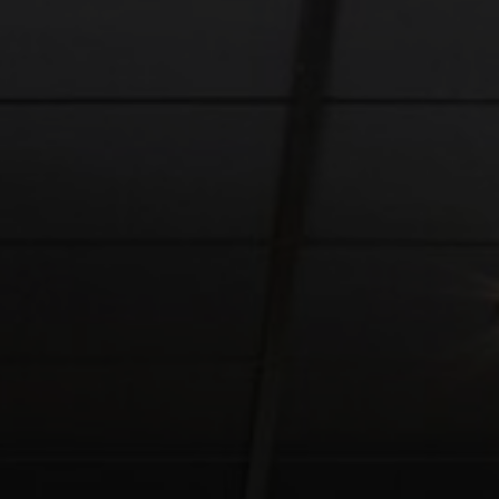
À propos de nous
Contact
Pattern Tile Tool
Image & Material Bank
Choisir une langue