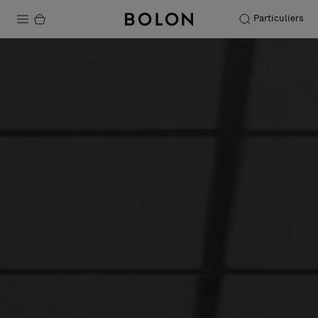
Particuliers
Produits
Projets
Durabilité
Installation
Entretien
Nos collaborations
Stories
FAQ