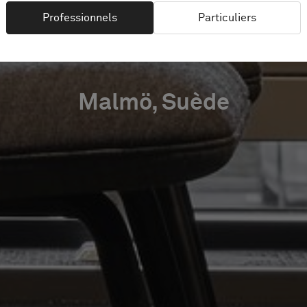
MALMÖ
Professionnels
Particuliers
Malmö, Suède