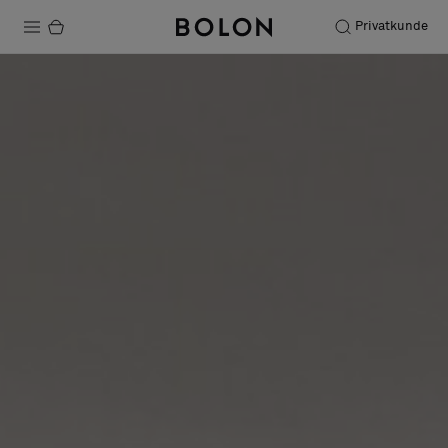
Privatkunde
Produkte
Projekte
Nachhaltigkeit
Installation
Instandhaltung
Bolon at Habitare 2025 –
Endless Creativity
Designerkollaborationen