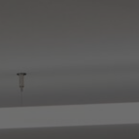
Stories
FAQ
Über uns
Kontakt
Pattern Tile Tool
Image & Material Bank
Land auswählen