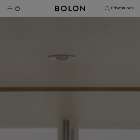
Privatkunde
Produkte
Projekte
Nachhaltigkeit
Installation
Instandhaltung
Bolon at Habitare 2025 –
Endless Creativity
Designerkollaborationen