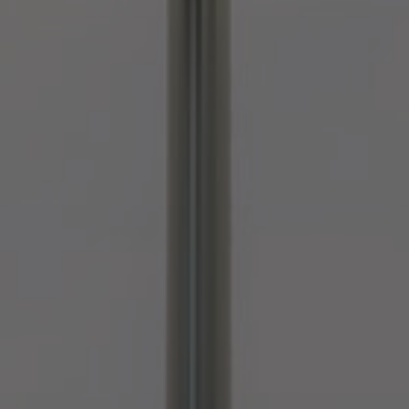
Stories
FAQ
Über uns
Kontakt
Pattern Tile Tool
Image & Material Bank
Land auswählen