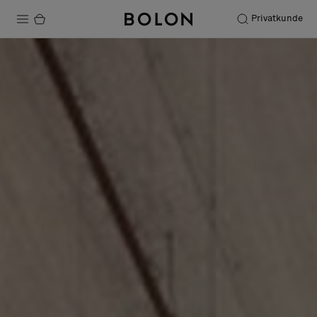
Privatkunde
Produkte
Projekte
Nachhaltigkeit
Installation
Instandhaltung
Bolon at Habitare 2025 –
Endless Creativity
Designerkollaborationen