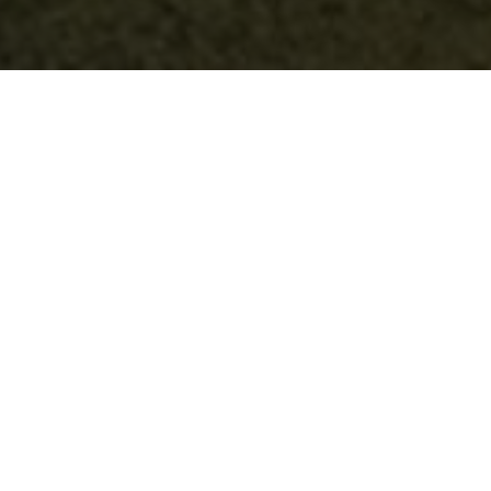
OBJEKT:
OASE DONNA BUILDING STRIJP-S
ORT:
EINDHOVEN, NIEDERLANDE
GRÖSSE:
300 M2
ARCHITEKT:
ININTERIEURS