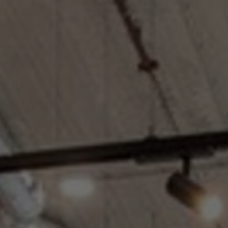
Stories
FAQ
Über uns
Kontakt
Pattern Tile Tool
Image & Material Bank
Land auswählen