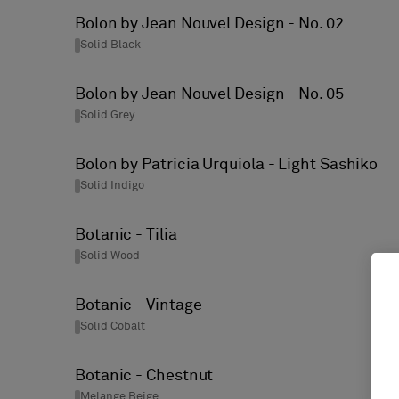
Bolon by Jean Nouvel Design - No. 02
Solid Black
Bolon by Jean Nouvel Design - No. 05
Solid Grey
Bolon by Patricia Urquiola - Light Sashiko
Solid Indigo
Botanic - Tilia
Solid Wood
Botanic - Vintage
Solid Cobalt
Botanic - Chestnut
Melange Beige