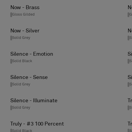
Now - Brass
N
Gloss Gilded
G
Now - Silver
N
Solid Grey
S
Silence - Emotion
S
Solid Black
S
Silence - Sense
S
Solid Grey
S
Silence - Illuminate
T
Solid Grey
S
Truly - #3 100 Percent
T
Solid Black
S