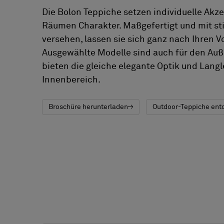
Die Bolon Teppiche setzen individuelle Akz
Designerkollaborationen
Räumen Charakter. Maßgefertigt und mit st
Stories
versehen, lassen sie sich ganz nach Ihren V
FAQ
Ausgewählte Modelle sind auch für den Au
bieten die gleiche elegante Optik und Langl
Über uns
Innenbereich.
Kontakt
Pattern Tile Tool
Broschüre herunterladen
Outdoor-Teppiche ent
Image & Material Bank
Land auswählen