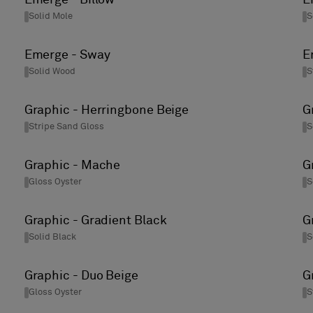
Solid Mole
S
Emerge - Sway
E
Solid Wood
S
Graphic - Herringbone Beige
G
Stripe Sand Gloss
S
Graphic - Mache
G
Gloss Oyster
S
Graphic - Gradient Black
G
Solid Black
S
Graphic - Duo Beige
G
Gloss Oyster
S