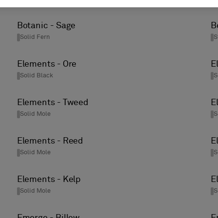
Botanic - Sage
B
Solid Fern
S
Elements - Ore
E
Solid Black
S
Elements - Tweed
E
Solid Mole
S
Elements - Reed
E
Solid Mole
S
Elements - Kelp
E
Solid Mole
S
Emerge - Billow
E