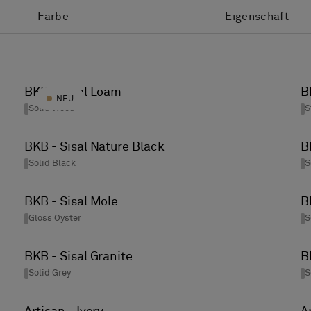
Farbe
Eigenschaft
Alle Farben
Outdoor-Teppiche
Beige Flooring
BKB - Sisal Loam
B
NEU
Schwarz
Solid Wood
S
Blau
BKB - Sisal Nature Black
B
Braun
Solid Black
S
Grün
Gris
BKB - Sisal Mole
B
Gloss Oyster
S
Mehrfarbig
Orange
BKB - Sisal Granite
B
Rosa
Solid Grey
S
Lila