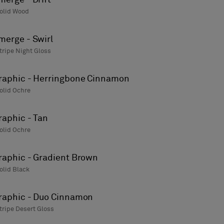
olid Wood
merge - Swirl
tripe Night Gloss
raphic - Herringbone Cinnamon
olid Ochre
raphic - Tan
olid Ochre
raphic - Gradient Brown
olid Black
raphic - Duo Cinnamon
tripe Desert Gloss