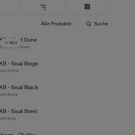
Alle Produkte
Suche
Standard
KB - Sisal Dune
NEU
Name
tripe Sand Gloss
KB - Sisal Beige
olid Ochre
KB - Sisal Black
olid Black
KB - Sisal Steel
olid Grey