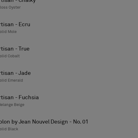
rtisan - Chalky
loss Oyster
rtisan - Ecru
olid Mole
rtisan - True
olid Cobalt
rtisan - Jade
olid Emerald
rtisan - Fuchsia
elange Beige
olon by Jean Nouvel Design - No. 01
olid Black