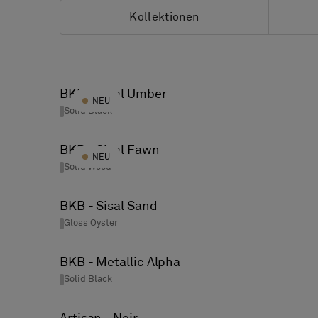
Kollektionen
Alle kollektionen
Artisan
BKB - Sisal Umber
NEU
BKB
Solid Black
Bolon by Jean Nouvel Design
BKB - Sisal Fawn
Bolon by Patricia Urquiola
NEU
Solid Wood
Botanic
Elements
BKB - Sisal Sand
Gloss Oyster
Emerge
Graphic
BKB - Metallic Alpha
Now
Solid Black
Silence