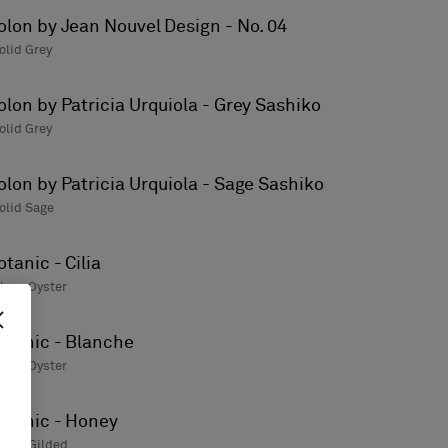
olon by Jean Nouvel Design - No. 04
olid Grey
olon by Patricia Urquiola - Grey Sashiko
olid Grey
olon by Patricia Urquiola - Sage Sashiko
olid Sage
otanic - Cilia
loss Oyster
otanic - Blanche
loss Oyster
otanic - Honey
loss Gilded