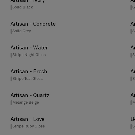
Artisan - Ivory
A
Rot
Solid Black
G
Weiss
Gelb
Artisan - Concrete
A
Solid Grey
S
Artisan - Water
A
Stripe Night Gloss
S
Artisan - Fresh
A
Stripe Teal Gloss
S
Artisan - Quartz
A
Melange Beige
M
Artisan - Love
B
Stripe Ruby Gloss
S