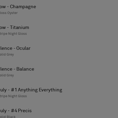
ow - Champagne
loss Oyster
ow - Titanium
tripe Night Gloss
ilence - Ocular
olid Grey
ilence - Balance
olid Grey
ruly - #1 Anything Everything
tripe Night Gloss
ruly - #4 Precis
olid Black