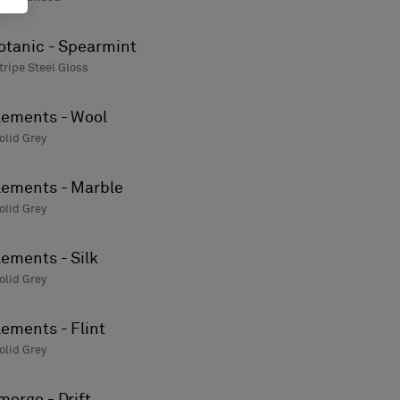
otanic - Spearmint
tripe Steel Gloss
lements - Wool
olid Grey
lements - Marble
olid Grey
lements - Silk
olid Grey
lements - Flint
olid Grey
merge - Drift