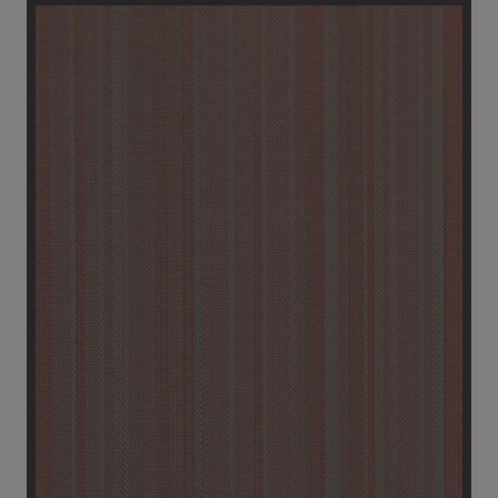
Stories
FAQ
Über uns
Kontakt
Pattern Tile Tool
Image & Material Bank
Land auswählen