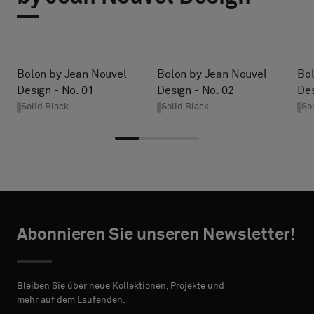
Sie
aus,
FORMS.FORM_BUILDER.LABELS.PRODUCT_HEIGHT
ob
Sie
Bolon by Jean Nouvel
Bolon by Jean Nouvel
Bol
ein
Design - No. 01
Design - No. 02
Des
forms.form_builder.labels.buy_request_rugs.size_notice
Muster
Solid Black
Solid Black
So
mit
Akustikrücken
TAKTANGABEN
oder
ein
VORNAME
Standardmuster
wünschen
Abonnieren Sie unseren Newsletter!
NACHNAME
Standard
Bleiben Sie über neue Kollektionen, Projekte und
mehr auf dem Laufenden.