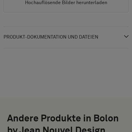
Hochauflösende Bilder herunterladen
PRODUKT-DOKUMENTATION UND DATEIEN
TYP
WÄHLE DIE
AUSWÄHLEN
GRÖSSE AUS
Andere Produkte in Bolon
BREITE (CM)
Bitte
by Jean Nouvel Design
wählen