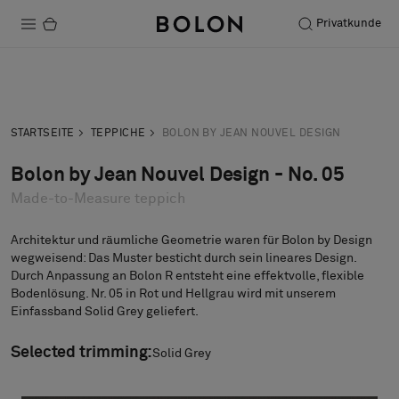
Privatkunde
Produkte
Anfrage
Musteranfrage
Projekte
STARTSEITE
TEPPICHE
BOLON BY JEAN NOUVEL DESIGN
Nachhaltigkeit
Bolon by Jean Nouvel Design - No. 05
Made-to-Measure teppich
Installation
Instandhaltung
Architektur und räumliche Geometrie waren für Bolon by Design
wegweisend: Das Muster besticht durch sein lineares Design.
Durch Anpassung an Bolon R entsteht eine effektvolle, flexible
Bolon at Habitare 2025 –
Bodenlösung. Nr. 05 in Rot und Hellgrau wird mit unserem
Endless Creativity
Einfassband Solid Grey geliefert.
Selected trimming:
Solid Grey
Designerkollaborationen