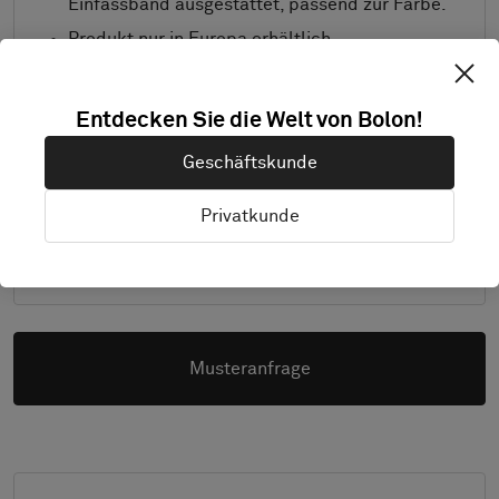
Einfassband ausgestattet, passend zur Farbe.
Produkt nur in Europa erhältlich.
Muster werden in A4 (297 x 210 mm) geliefert.
Gewähltes Einfassband separat.
Entdecken Sie die Welt von Bolon!
Details
Geschäftskunde
Privatkunde
Anfrage
Musteranfrage