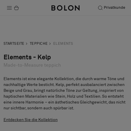
Privatkunde
Produkte
Anfrage
Musteranfrage
Projekte
STARTSEITE
TEPPICHE
ELEMENTS
Nachhaltigkeit
Elements - Kelp
Made-to-Measure teppich
Installation
Instandhaltung
Elements ist eine elegante Kollektion, die durch warme Töne und
nachhaltige Werte besticht. Kelp, perfekt ausbalanciert zwischen
Beige und Grau, bringt natürliche Töne zur Geltung, inspiriert von
Bolon at Habitare 2025 –
haptischen Materialien wie Stein, Holz und Textilien. So entsteht
Endless Creativity
eine innere Harmonie – ein ästhetisches Gleichgewicht, das nicht
nur sichtbar, sondern auch spürbar ist.
Entdecken Sie die Kollektion
Designerkollaborationen