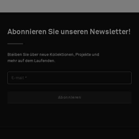
Akustikrücken
TAKTANGABEN
oder
ein
VORNAME
Standardmuster
Abonnieren Sie unseren Newsletter!
wünschen
Bleiben Sie über neue Kollektionen, Projekte und
NACHNAME
Standard
mehr auf dem Laufenden.
E-MAIL
Akustik
Abonnieren
TELEFON