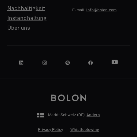
Nachhaltigkeit
NAME
E-mail:
info@bolon.com
FIRMA
Instandhaltung
Über uns
IHRE
ROLLE
ADRESSE
Markt: Schweiz (
DE
).
Ändern
Privacy Policy
Whistleblowing