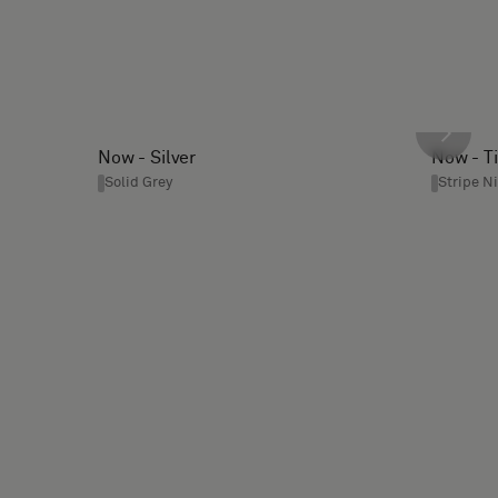
Now - Silver
Now - T
Solid Grey
Stripe N