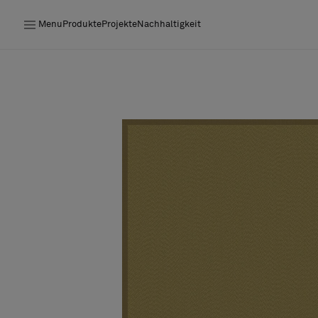
Menu
Produkte
Projekte
Nachhaltigkeit
Produkte
Projekte
Nachhaltigkeit
Installation
Instandhaltung
Bolon at Habitare 2025 –
Endless Creativity