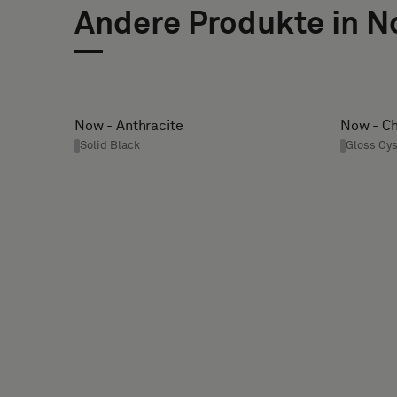
oder
Andere Produkte in 
ein
E-
TELEFON
Standardmuster
MAIL
wünschen
Now - Anthracite
Now - C
NAME
Solid Black
Gloss Oys
Standard
FIRMA
Akustik
IHRE
ROLLE