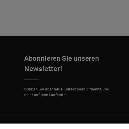
ADRESSE
POSTLEITZAHL
STADT
LAND
Abonnieren Sie unseren
WOFÜR
Newsletter!
WERDEN DIE
MUSTER
VERWENDET?
Bleiben Sie über neue Kollektionen, Projekte und
mehr auf dem Laufenden.
MIT DEM ABSENDEN