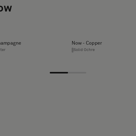
Now
hampagne
Now - Copper
ter
Solid Ochre