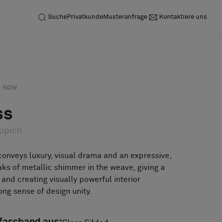
Suche
Privatkunde
Musteranfrage
Kontaktiere uns
Anfrage
Musteranfrage
NOW
ss
ppich
conveys luxury, visual drama and an expressive,
aks of metallic shimmer in the weave, giving a
g and creating visually powerful interior
ong sense of design unity.