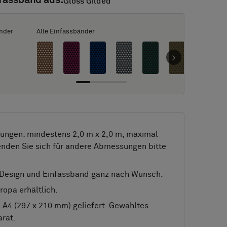
fassband aus:
Gloss Gilded
Gloss Gilded
nder
Alle Einfassbänder
ngen: mindestens 2,0 m x 2,0 m, maximal
enden Sie sich für andere Abmessungen bitte
 Design und Einfassband ganz nach Wunsch.
ropa erhältlich.
 A4 (297 x 210 mm) geliefert. Gewähltes
rat.