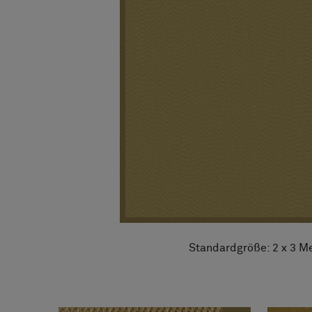
Designerkollaborationen
Stories
FAQ
Über uns
Kontakt
Pattern Tile Tool
Image & Material Bank
Land auswählen
Standardgröße: 2 x 3 M