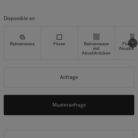
Disponible en
Bahnenware
Fliese
Bahnenware
Fliesen
mit
Akustikr
Akustikrücken
Anfrage
Musteranfrage