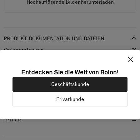
Hochauflösende Bilder herunterladen
PRODUKT-DOKUMENTATION UND DATEIEN
Verlegeanleitung
Reinigungsanleitung
Entdecken Sie die Welt von Bolon!
Produktspezifikation
Geschäftskunde
product.cad
Leistungserklärung
Privatkunde
Lichtreflexionsgrad
Texture