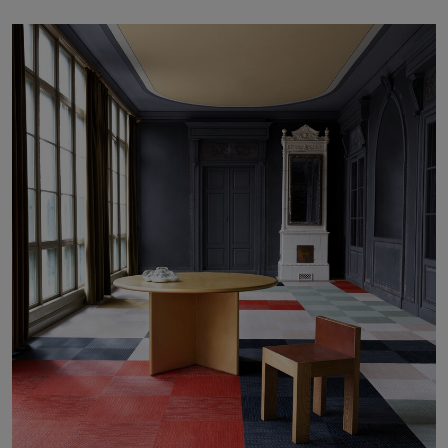
Stories
FAQ
Über uns
Kontakt
Pattern Tile Tool
Image & Material Bank
Land auswählen