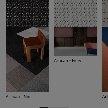
Artisan - Ivory
Artisan - Noir
Ar