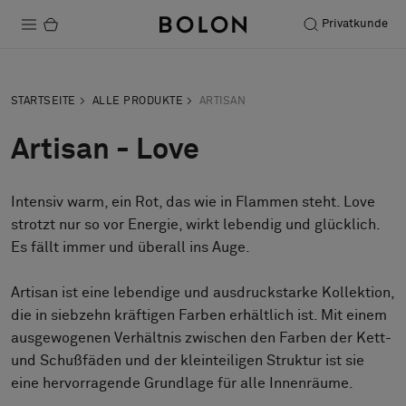
Privatkunde
Produkte
STARTSEITE
ALLE PRODUKTE
ARTISAN
Projekte
Artisan - Love
Nachhaltigkeit
Intensiv warm, ein Rot, das wie in Flammen steht. Love
Installation
strotzt nur so vor Energie, wirkt lebendig und glücklich.
Instandhaltung
Es fällt immer und überall ins Auge.
Bolon at Habitare 2025 –
Artisan ist eine lebendige und ausdruckstarke Kollektion,
die in siebzehn kräftigen Farben erhältlich ist. Mit einem
Endless Creativity
ausgewogenen Verhältnis zwischen den Farben der Kett-
und Schußfäden und der kleinteiligen Struktur ist sie
eine hervorragende Grundlage für alle Innenräume.
Designerkollaborationen