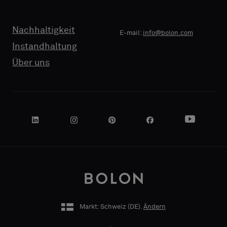
TELEFON
TELEFON
Standardmuster
Standardmuster
wünschen
wünschen
Nachhaltigkeit
E-mail:
info@bolon.com
Instandhaltung
NAME
NAME
Standard
Standard
Über uns
FIRMA
FIRMA
Akustik
Akustik
IHRE
IHRE
ROLLE
ROLLE
Markt: Schweiz (
DE
).
Ändern
ADRESSE
ADRESSE