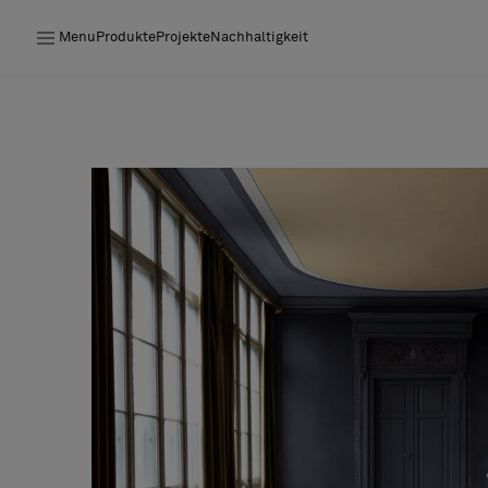
Menu
Produkte
Projekte
Nachhaltigkeit
Produkte
Projekte
Nachhaltigkeit
Installation
Instandhaltung
Bolon at Habitare 2025 –
Endless Creativity