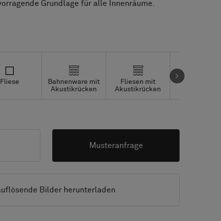
ervorragende Grundlage für alle Innenräume.
Fliese
Bahnenware mit
Fliesen mit
Studio Tiles
Akustikrücken
Akustikrücken
Musteranfrage
uflösende Bilder herunterladen