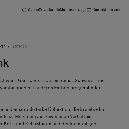
Suche
Privatkunde
Musteranfrage
Kontaktiere uns
KTE
ARTISAN
nk
 schwarz. Ganz anders als ein reines Schwarz. Eine
in Kombination mit anderen Farben prägnant oder
ige und ausdruckstarke Kollektion, die in siebzehn
lich ist. Mit einem ausgewogenen Verhältnis
r Kett- und Schußfäden und der kleinteiligen