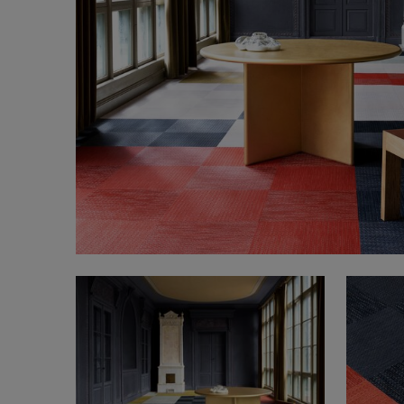
Designerkollaborationen
Stories
FAQ
Über uns
Kontakt
Pattern Tile Tool
Image & Material Bank
Land auswählen