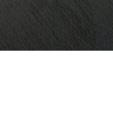
OBJEKT:
EOS WELLNESS SPA
STED:
KUALA LUMPUR, MALAYSIA