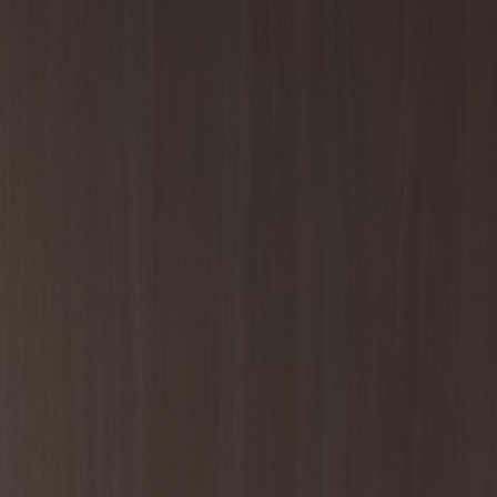
Om oss
Kontakt
Pattern Tile Tool
Image & Material Bank
Velg land