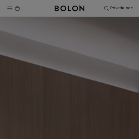
Privatkunde
Produkter
Prosjekter
Bærekraft
Installation
Vedlikehold
Samarbeid med designere
Stories
FAQ